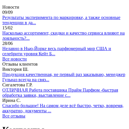
Новости
09/09
Результаты эксперимента по маркировке, а также основные
тенденции в да...
15/02
Насколько ассортимент, скидки и качество сервиса влияют на
лояльность?...
28/06
Нелавно в Нью-Йорке весь парфюмерный мир США и
селебрити уровня Кейт Б...
Все новости
Отзывы клиентов
Виктория Ш.
Продукция качественная, не первый раз заказываю, менеджер
Гульназ всегда на связ...
Сигалетова Г.Р.
ОТЛИЧНАЯ Работа поставщика Прайм Парфюм -быстрая
обработка заявки, выставление с...
Ирина С.
Спасибо большое! На самом деле всё быстро, четко, вовремя,
аккуратно, документы ...
Все отзывы