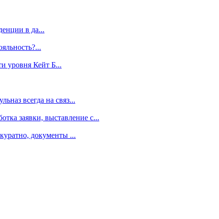
енции в да...
яльность?...
 уровня Кейт Б...
ьназ всегда на связ...
ка заявки, выставление с...
куратно, документы ...