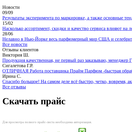
Новости
09/09
Результаты эксперимента по маркировке, а также основные тенд
15/02
Насколько ассортимент, скидки и качество сервиса влияют на ло
28/06
Нелавно в Нью-Йорке весь парфюмерный мир США и селебрити
Все новости
Отзывы клиентов
Виктория Ш.
Продукция качественная, не первый раз заказываю, менеджер Гул
Сигалетова Г.Р.
ОТЛИЧНАЯ Работа поставщика Прайм Парфюм -быстрая обработ
Ирина С.
Спасибо большое! На самом деле всё быстро, четко, вовремя, ак
Все отзывы
Скачать прайс
Для просмотра полного прайс-листа необходима авторизация.