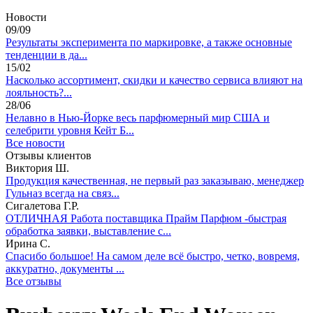
Новости
09/09
Результаты эксперимента по маркировке, а также основные
тенденции в да...
15/02
Насколько ассортимент, скидки и качество сервиса влияют на
лояльность?...
28/06
Нелавно в Нью-Йорке весь парфюмерный мир США и
селебрити уровня Кейт Б...
Все новости
Отзывы клиентов
Виктория Ш.
Продукция качественная, не первый раз заказываю, менеджер
Гульназ всегда на связ...
Сигалетова Г.Р.
ОТЛИЧНАЯ Работа поставщика Прайм Парфюм -быстрая
обработка заявки, выставление с...
Ирина С.
Спасибо большое! На самом деле всё быстро, четко, вовремя,
аккуратно, документы ...
Все отзывы