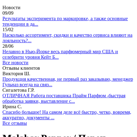
Новости
09/09
Результаты эксперимента по маркировке, а также основные
тенденции в да...
15/02
Насколько ассортимент, скидки и качество сервиса влияют на
лояльность?...
28/06
Нелавно в Нью-Йорке весь парфюмерный мир США и
селебрити уровня Кейт Б...
Все новости
Отзывы клиентов
Виктория Ш.
Продукция качественная, не первый раз заказываю, менеджер
Гульназ всегда на связ...
Сигалетова Г.Р.
ОТЛИЧНАЯ Работа поставщика Прайм Парфюм -быстрая
обработка заявки, выставление с...
Ирина С.
Спасибо большое! На самом деле всё быстро, четко, вовремя,
аккуратно, документы ...
Все отзывы