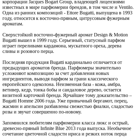
корпорации Jacques Bogart Group, владеющей лицензиями
известных в мире парфюмерии брендов, в том числе и Ventilo.
Одна из ранних композиций - Ettore Bugatti, выпущена в 1993
году, относится к восточно-пряным, цитрусовым фужерным
ароматам.
Сверхстойкий восточно-фужерный аромат Design & Motion
Bugatti вышел в 1999 году. Серьезный, статусный парфюм
играет переливами кардамона, мускатного ореха, дерева
сливы и розового перца.
Последняя продукция Bugatti кардинально отличается от
предыдущих ароматов бренда. Парфюмеры значительно
усложняют композицию за счет добавления новых
ингредиентов, выводя парфюм за грани классического
европейского одеколона. Неизменная база - кожа, амбра,
ветивер, кедр, тонка бобы и сандаловое дерево, остается
визитной карточкой бренда. Ярчайшее тому доказательство –
Bugatti Homme 2006 года. Уже привычный бергамот, перец,
жасмин и апельсин разбавлены свежестью фиалки, сладостью
розы и звучат совершенно по-новому.
Запомнился любителям парфюмерии класса люкс и острый,
древесно-пряный Infinite Blue 2013 года выпуска. Необычное
сочетание цветочной сладости ириса и резких ноток перца