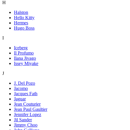
H
Halston
Hello Kitty
Hermes
Hugo Boss
I
Iceberg
Il Profumo
Ilana Jivago
Issey Miyake
J
J. Del Pozo
Jacomo
Jacques Fath
Jaguar
Jean Couturier
Jean Paul Gaultier
Jennifer Lopez
Jil Sander
Jimmy Choo