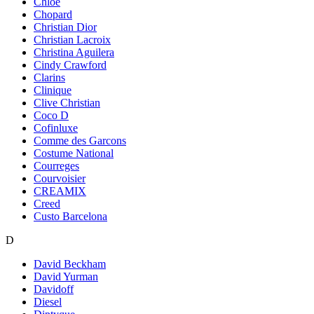
Chloe
Chopard
Christian Dior
Christian Lacroix
Christina Aguilera
Cindy Crawford
Clarins
Clinique
Clive Christian
Coco D
Cofinluxe
Comme des Garcons
Costume National
Courreges
Courvoisier
CREAMIX
Creed
Custo Barcelona
D
David Beckham
David Yurman
Davidoff
Diesel