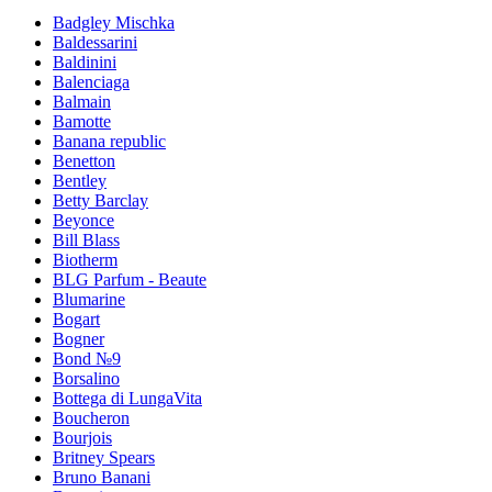
Badgley Mischka
Baldessarini
Baldinini
Balenciaga
Balmain
Bamotte
Banana republic
Benetton
Bentley
Betty Barclay
Beyonce
Bill Blass
Biotherm
BLG Parfum - Beaute
Blumarine
Bogart
Bogner
Bond №9
Borsalino
Bottega di LungaVita
Boucheron
Bourjois
Britney Spears
Bruno Banani