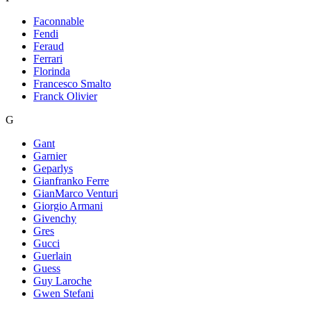
Faconnable
Fendi
Feraud
Ferrari
Florinda
Francesco Smalto
Franck Olivier
G
Gant
Garnier
Geparlys
Gianfranko Ferre
GianMarco Venturi
Giorgio Armani
Givenchy
Gres
Gucci
Guerlain
Guess
Guy Laroche
Gwen Stefani