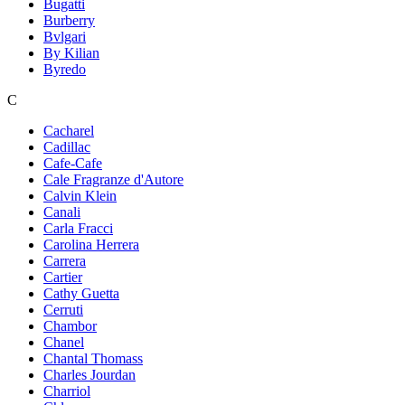
Bugatti
Burberry
Bvlgari
By Kilian
Byredo
C
Cacharel
Cadillac
Cafe-Cafe
Cale Fragranze d'Autore
Calvin Klein
Canali
Carla Fracci
Carolina Herrera
Carrera
Cartier
Cathy Guetta
Cerruti
Chambor
Chanel
Chantal Thomass
Charles Jourdan
Charriol