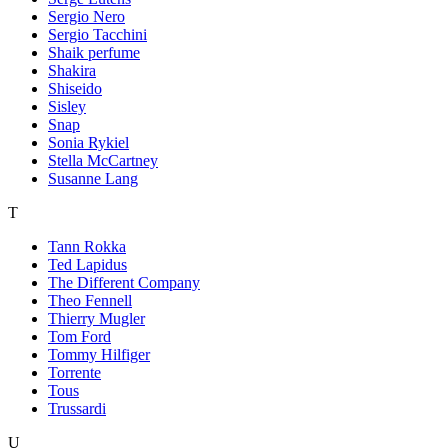
Sergio Nero
Sergio Tacchini
Shaik perfume
Shakira
Shiseido
Sisley
Snap
Sonia Rykiel
Stella McCartney
Susanne Lang
T
Tann Rokka
Ted Lapidus
The Different Company
Theo Fennell
Thierry Mugler
Tom Ford
Tommy Hilfiger
Torrente
Tous
Trussardi
U