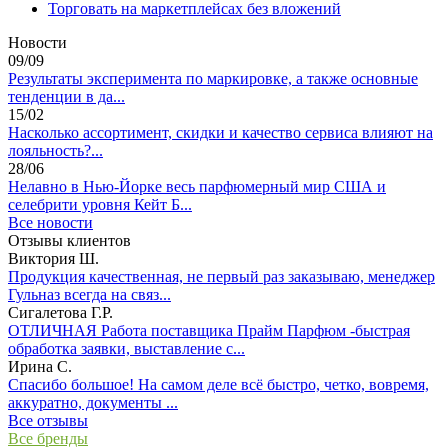
Торговать на маркетплейсах без вложений
Новости
09/09
Результаты эксперимента по маркировке, а также основные
тенденции в да...
15/02
Насколько ассортимент, скидки и качество сервиса влияют на
лояльность?...
28/06
Нелавно в Нью-Йорке весь парфюмерный мир США и
селебрити уровня Кейт Б...
Все новости
Отзывы клиентов
Виктория Ш.
Продукция качественная, не первый раз заказываю, менеджер
Гульназ всегда на связ...
Сигалетова Г.Р.
ОТЛИЧНАЯ Работа поставщика Прайм Парфюм -быстрая
обработка заявки, выставление с...
Ирина С.
Спасибо большое! На самом деле всё быстро, четко, вовремя,
аккуратно, документы ...
Все отзывы
Все бренды