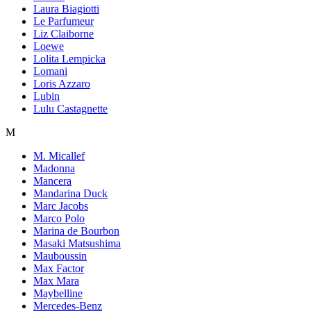
Laura Biagiotti
Le Parfumeur
Liz Claiborne
Loewe
Lolita Lempicka
Lomani
Loris Azzaro
Lubin
Lulu Castagnette
M
M. Micallef
Madonna
Mancera
Mandarina Duck
Marc Jacobs
Marco Polo
Marina de Bourbon
Masaki Matsushima
Mauboussin
Max Factor
Max Mara
Maybelline
Mercedes-Benz