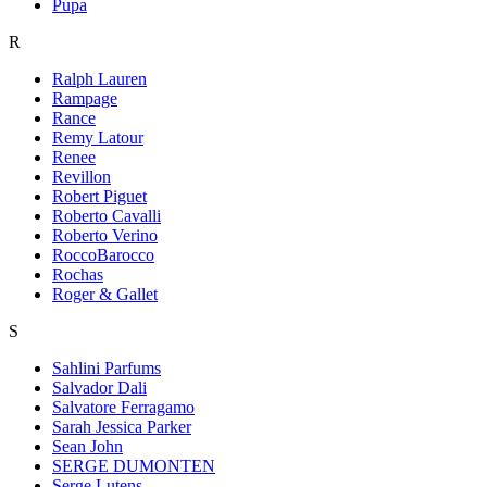
Pupa
R
Ralph Lauren
Rampage
Rance
Remy Latour
Renee
Revillon
Robert Piguet
Roberto Cavalli
Roberto Verino
RoccoBarocco
Rochas
Roger & Gallet
S
Sahlini Parfums
Salvador Dali
Salvatore Ferragamo
Sarah Jessica Parker
Sean John
SERGE DUMONTEN
Serge Lutens