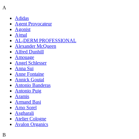
A
Adidas
Agent Provocateur
Agonist
Ajmal
AL-DERM PROFESSIONAL
Alexander McQueen
Alfred Dunhill
Amouage
Angel Schlesser
Anna Sui
Anne Fontaine
Annick Goutal
Antonio Banderas
Antonio Puig
Aramis
Armand Basi
Arno Sorel
Asgharali
Atelier Cologne
Avalon Organics
B