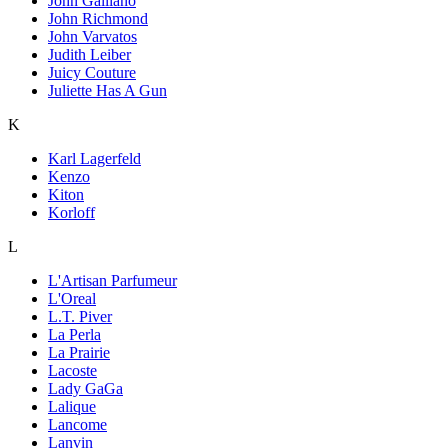
John Galliano
John Richmond
John Varvatos
Judith Leiber
Juicy Couture
Juliette Has A Gun
K
Karl Lagerfeld
Kenzo
Kiton
Korloff
L
L'Artisan Parfumeur
L'Oreal
L.T. Piver
La Perla
La Prairie
Lacoste
Lady GaGa
Lalique
Lancome
Lanvin