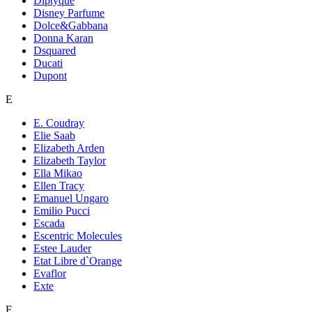
Diptyque
Disney Parfume
Dolce&Gabbana
Donna Karan
Dsquared
Ducati
Dupont
E
E. Coudray
Elie Saab
Elizabeth Arden
Elizabeth Taylor
Ella Mikao
Ellen Tracy
Emanuel Ungaro
Emilio Pucci
Escada
Escentric Molecules
Estee Lauder
Etat Libre d`Orange
Evaflor
Exte
F