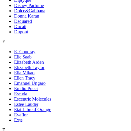
Diptyque
Disney Parfume
Dolce&Gabbana
Donna Karan
Dsquared
Ducati
Dupont
E
E. Coudray
Elie Saab
Elizabeth Arden
Elizabeth Taylor
Ella Mikao
Ellen Tracy
Emanuel Ungaro
Emilio Pucci
Escada
Escentric Molecules
Estee Lauder
Etat Libre d`Orange
Evaflor
Exte
F