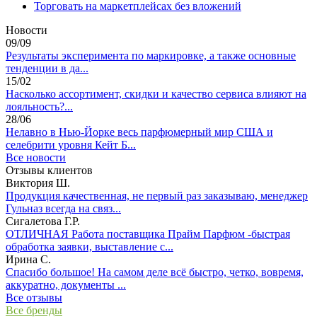
Торговать на маркетплейсах без вложений
Новости
09/09
Результаты эксперимента по маркировке, а также основные
тенденции в да...
15/02
Насколько ассортимент, скидки и качество сервиса влияют на
лояльность?...
28/06
Нелавно в Нью-Йорке весь парфюмерный мир США и
селебрити уровня Кейт Б...
Все новости
Отзывы клиентов
Виктория Ш.
Продукция качественная, не первый раз заказываю, менеджер
Гульназ всегда на связ...
Сигалетова Г.Р.
ОТЛИЧНАЯ Работа поставщика Прайм Парфюм -быстрая
обработка заявки, выставление с...
Ирина С.
Спасибо большое! На самом деле всё быстро, четко, вовремя,
аккуратно, документы ...
Все отзывы
Все бренды