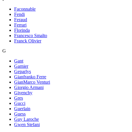
Faconnable
Fendi
Feraud
Ferrari
Florinda
Francesco Smalto
Franck Olivier
G
Gant
Garnier
Geparlys
Gianfranko Ferre
GianMarco Venturi
Giorgio Armani
Givenchy
Gres
Gucci
Guerlain
Guess
Guy Laroche
Gwen Stefani