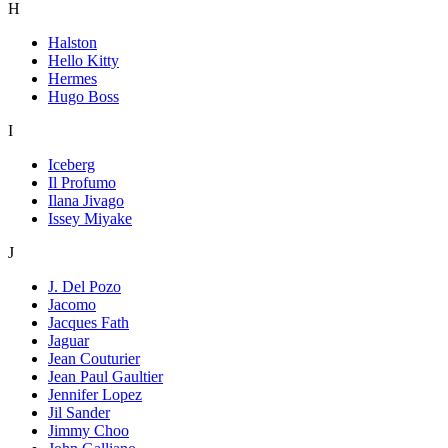
H
Halston
Hello Kitty
Hermes
Hugo Boss
I
Iceberg
Il Profumo
Ilana Jivago
Issey Miyake
J
J. Del Pozo
Jacomo
Jacques Fath
Jaguar
Jean Couturier
Jean Paul Gaultier
Jennifer Lopez
Jil Sander
Jimmy Choo