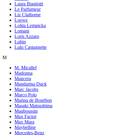
Laura Biagiotti
Le Parfumeur
Liz Claiborne
Loewe
Lolita Lempicka
Lomani
Loris Azzaro
Lubin
Lulu Castagnette
M
M. Micallef
Madonna
Mancera
Mandarina Duck
Marc Jacobs
Marco Polo
Marina de Bourbon
Masaki Matsushima
Mauboussin
Max Factor
Max Mara
Maybelline
Mercedes-Benz