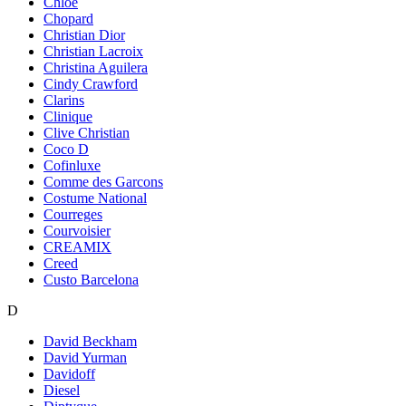
Chloe
Chopard
Christian Dior
Christian Lacroix
Christina Aguilera
Cindy Crawford
Clarins
Clinique
Clive Christian
Coco D
Cofinluxe
Comme des Garcons
Costume National
Courreges
Courvoisier
CREAMIX
Creed
Custo Barcelona
D
David Beckham
David Yurman
Davidoff
Diesel