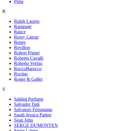
Pupa
R
Ralph Lauren
Rampage
Rance
Remy Latour
Renee
Revillon
Robert Piguet
Roberto Cavalli
Roberto Verino
RoccoBarocco
Rochas
Roger & Gallet
S
Sahlini Parfums
Salvador Dali
Salvatore Ferragamo
Sarah Jessica Parker
Sean John
SERGE DUMONTEN
Serge Lutens