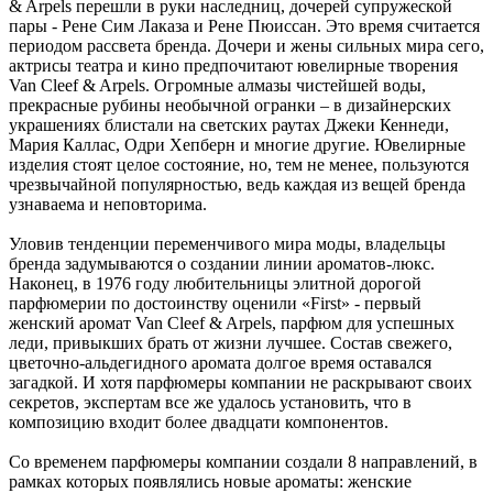
& Arpels перешли в руки наследниц, дочерей супружеской
пары - Рене Сим Лаказа и Рене Пюиссан. Это время считается
периодом рассвета бренда. Дочери и жены сильных мира сего,
актрисы театра и кино предпочитают ювелирные творения
Van Cleef & Arpels. Огромные алмазы чистейшей воды,
прекрасные рубины необычной огранки – в дизайнерских
украшениях блистали на светских раутах Джеки Кеннеди,
Мария Каллас, Одри Хепберн и многие другие. Ювелирные
изделия стоят целое состояние, но, тем не менее, пользуются
чрезвычайной популярностью, ведь каждая из вещей бренда
узнаваема и неповторима.
Уловив тенденции переменчивого мира моды, владельцы
бренда задумываются о создании линии ароматов-люкс.
Наконец, в 1976 году любительницы элитной дорогой
парфюмерии по достоинству оценили «First» - первый
женский аромат Van Cleef & Arpels, парфюм для успешных
леди, привыкших брать от жизни лучшее. Состав свежего,
цветочно-альдегидного аромата долгое время оставался
загадкой. И хотя парфюмеры компании не раскрывают своих
секретов, экспертам все же удалось установить, что в
композицию входит более двадцати компонентов.
Со временем парфюмеры компании создали 8 направлений, в
рамках которых появлялись новые ароматы: женские