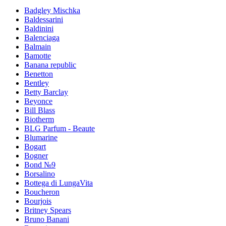
Badgley Mischka
Baldessarini
Baldinini
Balenciaga
Balmain
Bamotte
Banana republic
Benetton
Bentley
Betty Barclay
Beyonce
Bill Blass
Biotherm
BLG Parfum - Beaute
Blumarine
Bogart
Bogner
Bond №9
Borsalino
Bottega di LungaVita
Boucheron
Bourjois
Britney Spears
Bruno Banani