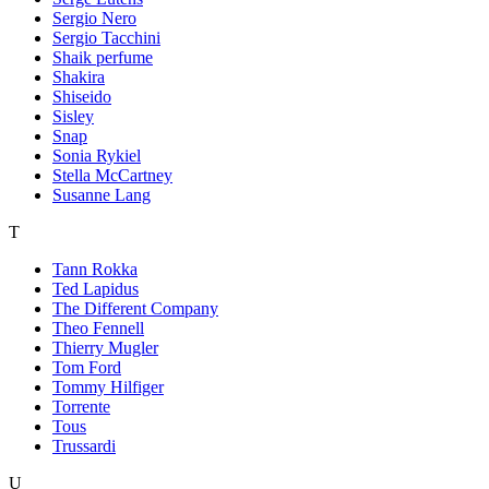
Sergio Nero
Sergio Tacchini
Shaik perfume
Shakira
Shiseido
Sisley
Snap
Sonia Rykiel
Stella McCartney
Susanne Lang
T
Tann Rokka
Ted Lapidus
The Different Company
Theo Fennell
Thierry Mugler
Tom Ford
Tommy Hilfiger
Torrente
Tous
Trussardi
U