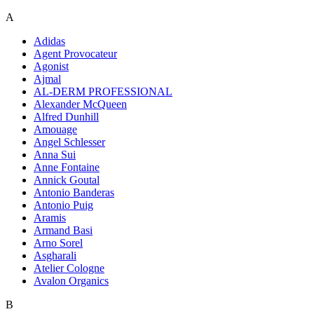
A
Adidas
Agent Provocateur
Agonist
Ajmal
AL-DERM PROFESSIONAL
Alexander McQueen
Alfred Dunhill
Amouage
Angel Schlesser
Anna Sui
Anne Fontaine
Annick Goutal
Antonio Banderas
Antonio Puig
Aramis
Armand Basi
Arno Sorel
Asgharali
Atelier Cologne
Avalon Organics
B