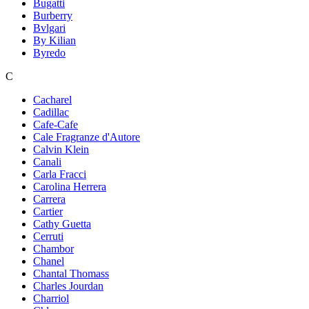
Bugatti
Burberry
Bvlgari
By Kilian
Byredo
C
Cacharel
Cadillac
Cafe-Cafe
Cale Fragranze d'Autore
Calvin Klein
Canali
Carla Fracci
Carolina Herrera
Carrera
Cartier
Cathy Guetta
Cerruti
Chambor
Chanel
Chantal Thomass
Charles Jourdan
Charriol