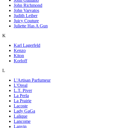
John Galliano
John Richmond
John Varvatos
Judith Leiber
Juicy Couture
Juliette Has A Gun
K
Karl Lagerfeld
Kenzo
Kiton
Korloff
L
L'Artisan Parfumeur
L'Oreal
L.T. Piver
La Perla
La Prairie
Lacoste
Lady GaGa
Lalique
Lancome
Lanvin