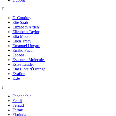
Dupont
E
E. Coudray
Elie Saab
Elizabeth Arden
Elizabeth Taylor
Ella Mikao
Ellen Tracy
Emanuel Ungaro
Emilio Pucci
Escada
Escentric Molecules
Estee Lauder
Etat Libre d`Orange
Evaflor
Exte
F
Faconnable
Fendi
Feraud
Ferrari
Florinda