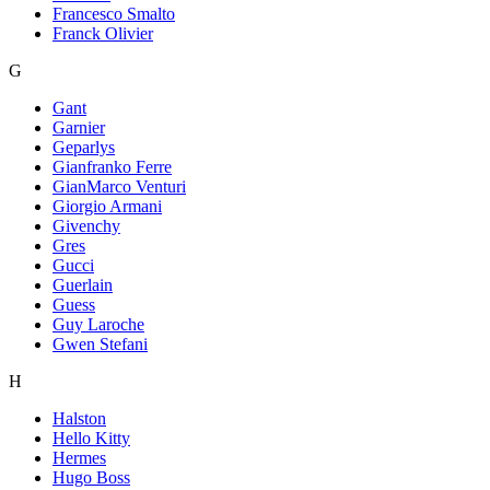
Francesco Smalto
Franck Olivier
G
Gant
Garnier
Geparlys
Gianfranko Ferre
GianMarco Venturi
Giorgio Armani
Givenchy
Gres
Gucci
Guerlain
Guess
Guy Laroche
Gwen Stefani
H
Halston
Hello Kitty
Hermes
Hugo Boss