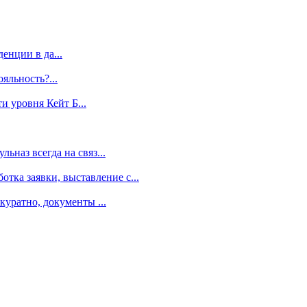
енции в да...
яльность?...
 уровня Кейт Б...
ьназ всегда на связ...
ка заявки, выставление с...
куратно, документы ...