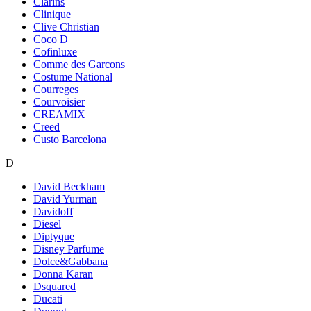
Clarins
Clinique
Clive Christian
Coco D
Cofinluxe
Comme des Garcons
Costume National
Courreges
Courvoisier
CREAMIX
Creed
Custo Barcelona
D
David Beckham
David Yurman
Davidoff
Diesel
Diptyque
Disney Parfume
Dolce&Gabbana
Donna Karan
Dsquared
Ducati