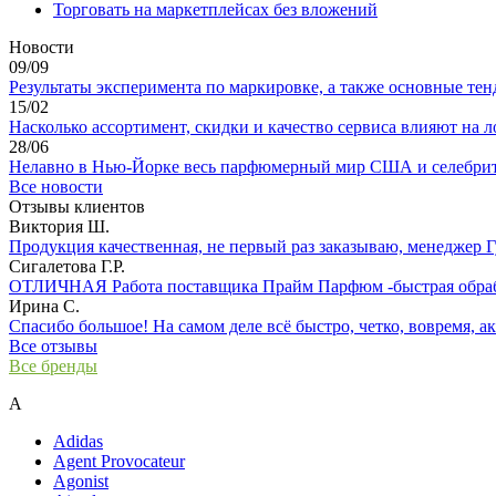
Торговать на маркетплейсах без вложений
Новости
09/09
Результаты эксперимента по маркировке, а также основные тенд
15/02
Насколько ассортимент, скидки и качество сервиса влияют на ло
28/06
Нелавно в Нью-Йорке весь парфюмерный мир США и селебрити
Все новости
Отзывы клиентов
Виктория Ш.
Продукция качественная, не первый раз заказываю, менеджер Гул
Сигалетова Г.Р.
ОТЛИЧНАЯ Работа поставщика Прайм Парфюм -быстрая обработ
Ирина С.
Спасибо большое! На самом деле всё быстро, четко, вовремя, ак
Все отзывы
Все бренды
A
Adidas
Agent Provocateur
Agonist