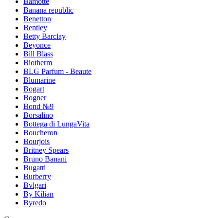
Bamotte
Banana republic
Benetton
Bentley
Betty Barclay
Beyonce
Bill Blass
Biotherm
BLG Parfum - Beaute
Blumarine
Bogart
Bogner
Bond №9
Borsalino
Bottega di LungaVita
Boucheron
Bourjois
Britney Spears
Bruno Banani
Bugatti
Burberry
Bvlgari
By Kilian
Byredo