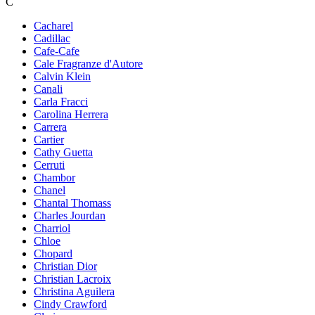
C
Cacharel
Cadillac
Cafe-Cafe
Cale Fragranze d'Autore
Calvin Klein
Canali
Carla Fracci
Carolina Herrera
Carrera
Cartier
Cathy Guetta
Cerruti
Chambor
Chanel
Chantal Thomass
Charles Jourdan
Charriol
Chloe
Chopard
Christian Dior
Christian Lacroix
Christina Aguilera
Cindy Crawford