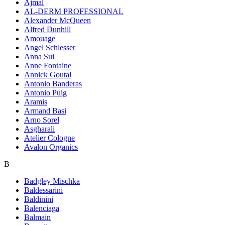
Ajmal
AL-DERM PROFESSIONAL
Alexander McQueen
Alfred Dunhill
Amouage
Angel Schlesser
Anna Sui
Anne Fontaine
Annick Goutal
Antonio Banderas
Antonio Puig
Aramis
Armand Basi
Arno Sorel
Asgharali
Atelier Cologne
Avalon Organics
B
Badgley Mischka
Baldessarini
Baldinini
Balenciaga
Balmain