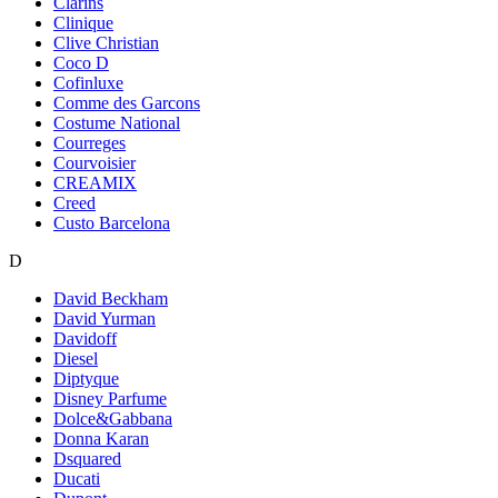
Clarins
Clinique
Clive Christian
Coco D
Cofinluxe
Comme des Garcons
Costume National
Courreges
Courvoisier
CREAMIX
Creed
Custo Barcelona
D
David Beckham
David Yurman
Davidoff
Diesel
Diptyque
Disney Parfume
Dolce&Gabbana
Donna Karan
Dsquared
Ducati