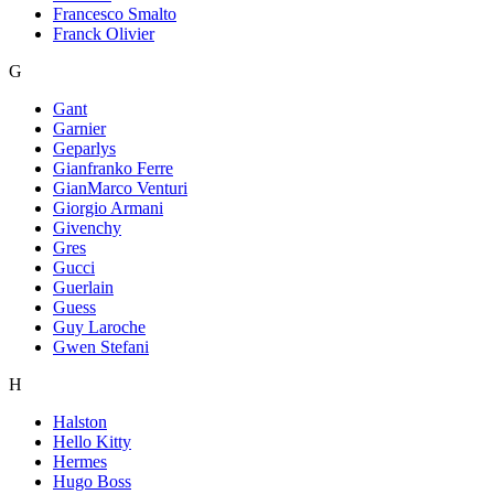
Francesco Smalto
Franck Olivier
G
Gant
Garnier
Geparlys
Gianfranko Ferre
GianMarco Venturi
Giorgio Armani
Givenchy
Gres
Gucci
Guerlain
Guess
Guy Laroche
Gwen Stefani
H
Halston
Hello Kitty
Hermes
Hugo Boss