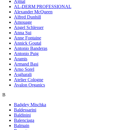
Ajmal
AL-DERM PROFESSIONAL
Alexander McQueen
Alfred Dunhill
Amouage
Angel Schlesser
Anna Sui
Anne Fontaine
Annick Goutal
Antonio Banderas
Antonio Puig
Aramis
Armand Basi
Arno Sorel
Asgharali
Atelier Cologne
Avalon Organics
B
Badgley Mischka
Baldessarini
Baldinini
Balenciaga
Balmain