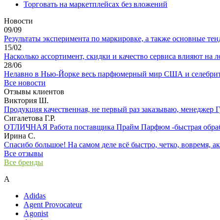
Торговать на маркетплейсах без вложений
Новости
09/09
Результаты эксперимента по маркировке, а также основные тенд
15/02
Насколько ассортимент, скидки и качество сервиса влияют на ло
28/06
Нелавно в Нью-Йорке весь парфюмерный мир США и селебрити
Все новости
Отзывы клиентов
Виктория Ш.
Продукция качественная, не первый раз заказываю, менеджер Гул
Сигалетова Г.Р.
ОТЛИЧНАЯ Работа поставщика Прайм Парфюм -быстрая обработ
Ирина С.
Спасибо большое! На самом деле всё быстро, четко, вовремя, ак
Все отзывы
Все бренды
A
Adidas
Agent Provocateur
Agonist