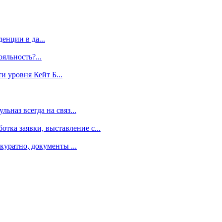
енции в да...
яльность?...
 уровня Кейт Б...
ьназ всегда на связ...
ка заявки, выставление с...
куратно, документы ...