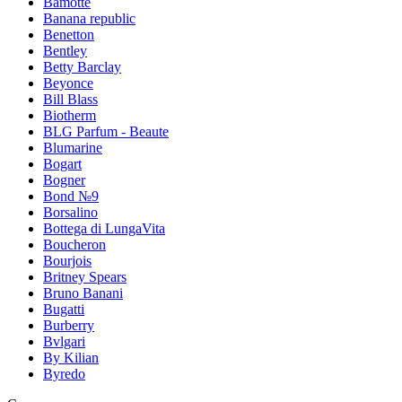
Bamotte
Banana republic
Benetton
Bentley
Betty Barclay
Beyonce
Bill Blass
Biotherm
BLG Parfum - Beaute
Blumarine
Bogart
Bogner
Bond №9
Borsalino
Bottega di LungaVita
Boucheron
Bourjois
Britney Spears
Bruno Banani
Bugatti
Burberry
Bvlgari
By Kilian
Byredo