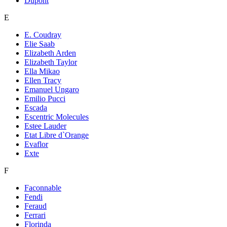
Dupont
E
E. Coudray
Elie Saab
Elizabeth Arden
Elizabeth Taylor
Ella Mikao
Ellen Tracy
Emanuel Ungaro
Emilio Pucci
Escada
Escentric Molecules
Estee Lauder
Etat Libre d`Orange
Evaflor
Exte
F
Faconnable
Fendi
Feraud
Ferrari
Florinda