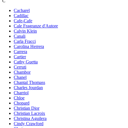
C
Cacharel
Cadillac
Cafe-Cafe
Cale Fragranze d'Autore
Calvin Klein
Canali
Carla Fracci
Carolina Herrera
Carrera
Cartier
Cathy Guetta
Cerruti
Chambor
Chanel
Chantal Thomass
Charles Jourdan
Charriol
Chloe
Chopard
Christian Dior
Christian Lacroix
Christina Aguilera
Cindy Crawford