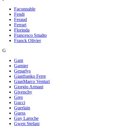
Faconnable
Fendi
Feraud
Ferrari
Florinda
Francesco Smalto
Franck Olivier
G
Gant
Garnier
Geparlys
Gianfranko Ferre
GianMarco Venturi
Giorgio Armani
Givenchy
Gres
Gucci
Guerlain
Guess
Guy Laroche
Gwen Stefani