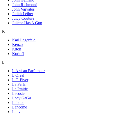
John Galliano
John Richmond
John Varvatos
Judith Leiber
Juicy Couture
Juliette Has A Gun
K
Karl Lagerfeld
Kenzo
Kiton
Korloff
L
L'Artisan Parfumeur
L'Oreal
L.T. Piver
La Perla
La Prairie
Lacoste
Lady GaGa
Lalique
Lancome
Lanvin