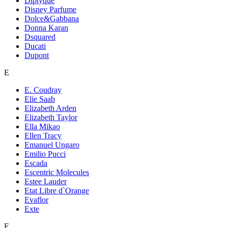
Diptyque
Disney Parfume
Dolce&Gabbana
Donna Karan
Dsquared
Ducati
Dupont
E
E. Coudray
Elie Saab
Elizabeth Arden
Elizabeth Taylor
Ella Mikao
Ellen Tracy
Emanuel Ungaro
Emilio Pucci
Escada
Escentric Molecules
Estee Lauder
Etat Libre d`Orange
Evaflor
Exte
F