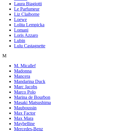
Laura Biagiotti
Le Parfumeur
Liz Claiborne
Loewe
Lolita Lempicka
Lomani
Loris Azzaro
Lubin
Lulu Castagnette
M
M. Micallef
Madonna
Mancera
Mandarina Duck
Marc Jacobs
Marco Polo
Marina de Bourbon
Masaki Matsushima
Mauboussin
Max Factor
Max Mara
Maybelline
Mercedes-Benz