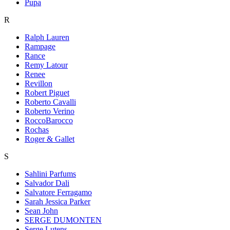
Pupa
R
Ralph Lauren
Rampage
Rance
Remy Latour
Renee
Revillon
Robert Piguet
Roberto Cavalli
Roberto Verino
RoccoBarocco
Rochas
Roger & Gallet
S
Sahlini Parfums
Salvador Dali
Salvatore Ferragamo
Sarah Jessica Parker
Sean John
SERGE DUMONTEN
Serge Lutens