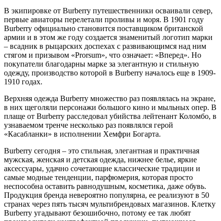
В экипировке от Burberry путешественники осваивали север,
первые авиаторы перелетали проливы и моря. В 1901 году
Burberry официально становится поставщиком британской
армии и в этом же году создается знаменитый логотип марки
– всадник в рыцарских доспехах с развивающимся над ним
стягом и призывом «Prorsum», что означает: «Вперед». Но
покупатели благодарны марке за элегантную и стильную
одежду, производство которой в Burberry началось еще в 1909-
1910 годах.
Верхняя одежда Burberry множество раз появлялась на экране,
в них щеголяли персонажи большого кино и мыльных опер. В
плаще от Burberry расследовал убийства лейтенант Коломбо, в
узнаваемом тренче несколько раз появлялся герой
«Касабланки» в исполнении Хемфри Богарта.
Burberry сегодня – это стильная, элегантная и практичная
мужская, женская и детская одежда, нижнее белье, яркие
аксессуары, удачно сочетающие классические традиции и
самые модные тенденции, парфюмерия, которая просто
неспособна оставить равнодушным, косметика, даже обувь.
Продукция бренда невероятно популярна, ее реализуют в 50
странах через пять тысяч мультибрендовых магазинов. Клетку
Burberry угадывают безошибочно, потому ее так любят