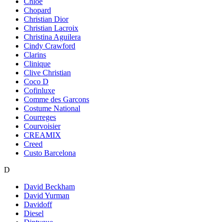
Chloe
Chopard
Christian Dior
Christian Lacroix
Christina Aguilera
Cindy Crawford
Clarins
Clinique
Clive Christian
Coco D
Cofinluxe
Comme des Garcons
Costume National
Courreges
Courvoisier
CREAMIX
Creed
Custo Barcelona
D
David Beckham
David Yurman
Davidoff
Diesel