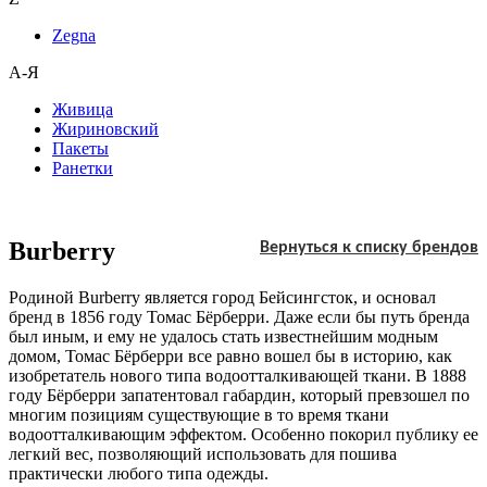
Zegna
А-Я
Живица
Жириновский
Пакеты
Ранетки
Burberry
Вернуться к списку брендов
Родиной Burberry является город Бейсингсток, и основал
бренд в 1856 году Томас Бёрберри. Даже если бы путь бренда
был иным, и ему не удалось стать известнейшим модным
домом, Томас Бёрберри все равно вошел бы в историю, как
изобретатель нового типа водоотталкивающей ткани. В 1888
году Бёрберри запатентовал габардин, который превзошел по
многим позициям существующие в то время ткани
водоотталкивающим эффектом. Особенно покорил публику ее
легкий вес, позволяющий использовать для пошива
практически любого типа одежды.