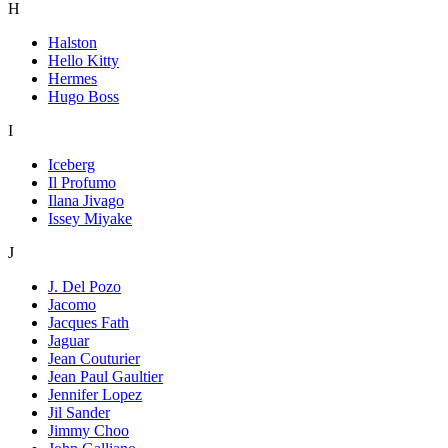
H
Halston
Hello Kitty
Hermes
Hugo Boss
I
Iceberg
Il Profumo
Ilana Jivago
Issey Miyake
J
J. Del Pozo
Jacomo
Jacques Fath
Jaguar
Jean Couturier
Jean Paul Gaultier
Jennifer Lopez
Jil Sander
Jimmy Choo