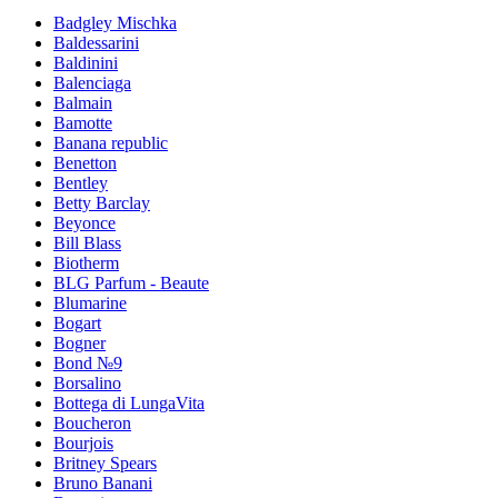
Badgley Mischka
Baldessarini
Baldinini
Balenciaga
Balmain
Bamotte
Banana republic
Benetton
Bentley
Betty Barclay
Beyonce
Bill Blass
Biotherm
BLG Parfum - Beaute
Blumarine
Bogart
Bogner
Bond №9
Borsalino
Bottega di LungaVita
Boucheron
Bourjois
Britney Spears
Bruno Banani