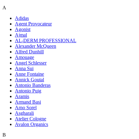
A
Adidas
Agent Provocateur
Agonist
Ajmal
AL-DERM PROFESSIONAL
Alexander McQueen
Alfred Dunhill
Amouage
Angel Schlesser
Anna Sui
Anne Fontaine
Annick Goutal
Antonio Banderas
Antonio Puig
Aramis
Armand Basi
Arno Sorel
Asgharali
Atelier Cologne
Avalon Organics
B