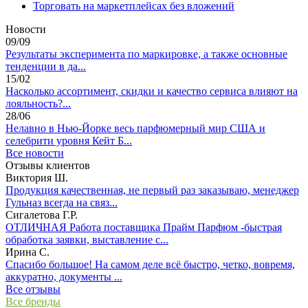
Торговать на маркетплейсах без вложений
Новости
09/09
Результаты эксперимента по маркировке, а также основные
тенденции в да...
15/02
Насколько ассортимент, скидки и качество сервиса влияют на
лояльность?...
28/06
Нелавно в Нью-Йорке весь парфюмерный мир США и
селебрити уровня Кейт Б...
Все новости
Отзывы клиентов
Виктория Ш.
Продукция качественная, не первый раз заказываю, менеджер
Гульназ всегда на связ...
Сигалетова Г.Р.
ОТЛИЧНАЯ Работа поставщика Прайм Парфюм -быстрая
обработка заявки, выставление с...
Ирина С.
Спасибо большое! На самом деле всё быстро, четко, вовремя,
аккуратно, документы ...
Все отзывы
Все бренды