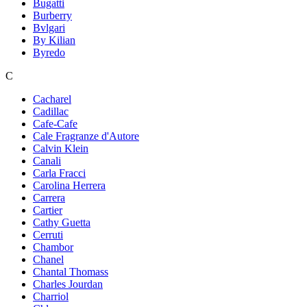
Bugatti
Burberry
Bvlgari
By Kilian
Byredo
C
Cacharel
Cadillac
Cafe-Cafe
Cale Fragranze d'Autore
Calvin Klein
Canali
Carla Fracci
Carolina Herrera
Carrera
Cartier
Cathy Guetta
Cerruti
Chambor
Chanel
Chantal Thomass
Charles Jourdan
Charriol