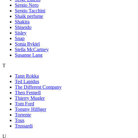
Sergio Nero
Sergio Tacchini
Shaik perfume
Shakira
Shiseido
Sisley
Snap
Sonia Rykiel
Stella McCartney
Susanne Lang
T
Tann Rokka
Ted Lapidus
The Different Company
Theo Fennell
Thierry Mugler
Tom Ford
Tommy Hilfiger
Torrente
Tous
Trussardi
U