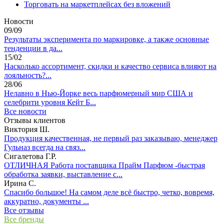
Торговать на маркетплейсах без вложений
Новости
09/09
Результаты эксперимента по маркировке, а также основные
тенденции в да...
15/02
Насколько ассортимент, скидки и качество сервиса влияют на
лояльность?...
28/06
Нелавно в Нью-Йорке весь парфюмерный мир США и
селебрити уровня Кейт Б...
Все новости
Отзывы клиентов
Виктория Ш.
Продукция качественная, не первый раз заказываю, менеджер
Гульназ всегда на связ...
Сигалетова Г.Р.
ОТЛИЧНАЯ Работа поставщика Прайм Парфюм -быстрая
обработка заявки, выставление с...
Ирина С.
Спасибо большое! На самом деле всё быстро, четко, вовремя,
аккуратно, документы ...
Все отзывы
Все бренды