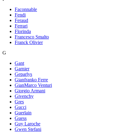
Faconnable
Fendi
Feraud
Ferrari
Florinda
Francesco Smalto
Franck Olivier
G
Gant
Garnier
Geparlys
Gianfranko Ferre
GianMarco Venturi
Giorgio Armani
Givenchy
Gres
Gucci
Guerlain
Guess
Guy Laroche
Gwen Stefani