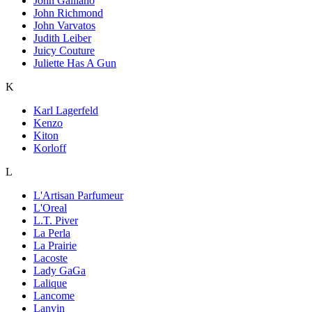
John Galliano
John Richmond
John Varvatos
Judith Leiber
Juicy Couture
Juliette Has A Gun
K
Karl Lagerfeld
Kenzo
Kiton
Korloff
L
L'Artisan Parfumeur
L'Oreal
L.T. Piver
La Perla
La Prairie
Lacoste
Lady GaGa
Lalique
Lancome
Lanvin