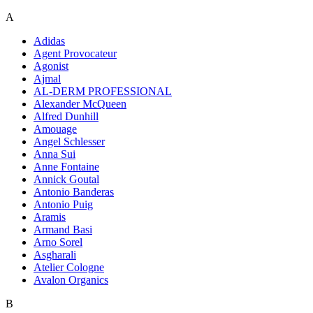
A
Adidas
Agent Provocateur
Agonist
Ajmal
AL-DERM PROFESSIONAL
Alexander McQueen
Alfred Dunhill
Amouage
Angel Schlesser
Anna Sui
Anne Fontaine
Annick Goutal
Antonio Banderas
Antonio Puig
Aramis
Armand Basi
Arno Sorel
Asgharali
Atelier Cologne
Avalon Organics
B