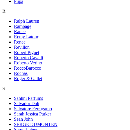
Pupa
R
Ralph Lauren
Rampage
Rance
Remy Latour
Renee
Revillon
Robert Piguet
Roberto Cavalli
Roberto Verino
RoccoBarocco
Rochas
Roger & Gallet
S
Sahlini Parfums
Salvador Dali
Salvatore Ferragamo
Sarah Jessica Parker
Sean John
SERGE DUMONTEN
Serge Lutens