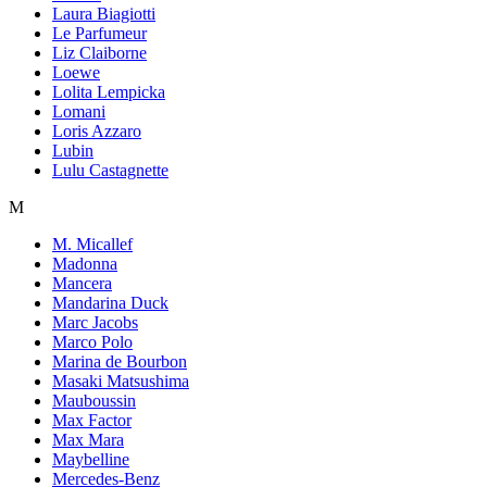
Laura Biagiotti
Le Parfumeur
Liz Claiborne
Loewe
Lolita Lempicka
Lomani
Loris Azzaro
Lubin
Lulu Castagnette
M
M. Micallef
Madonna
Mancera
Mandarina Duck
Marc Jacobs
Marco Polo
Marina de Bourbon
Masaki Matsushima
Mauboussin
Max Factor
Max Mara
Maybelline
Mercedes-Benz