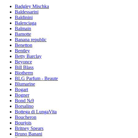
Badgley Mischka
Baldessarini
Baldinini
Balenciaga
Balmain
Bamotte
Banana republic
Benetton
Bentley
Betty Barclay
Beyonce
Bill Blass
Biotherm
BLG Parfum - Beaute
Blumarine
Bogart
Bogner
Bond №9
Borsalino
Bottega di LungaVita
Boucheron
Bourjois
Britney Spears
Bruno Banani