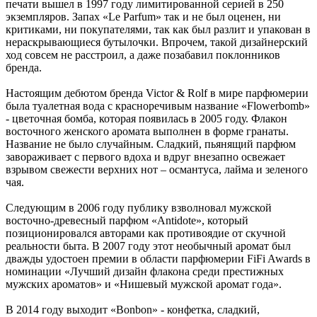
печати вышел в 1997 году лимитированной серией в 250
экземпляров. Запах «Le Parfum» так и не был оценен, ни
критиками, ни покупателями, так как был разлит и упакован в
нераскрывающиеся бутылочки. Впрочем, такой дизайнерский
ход совсем не расстроил, а даже позабавил поклонников
бренда.
Настоящим дебютом бренда Victor & Rolf в мире парфюмерии
была туалетная вода с красноречивым название «Flowerbomb»
- цветочная бомба, которая появилась в 2005 году. Флакон
восточного женского аромата выполнен в форме гранаты.
Название не было случайным. Сладкий, пьянящий парфюм
завораживает с первого вдоха и вдруг внезапно освежает
взрывом свежести верхних нот – османтуса, лайма и зеленого
чая.
Следующим в 2006 году публику взволновал мужской
восточно-древесный парфюм «Antidote», который
позиционировался авторами как противоядие от скучной
реальности быта. В 2007 году этот необычный аромат был
дважды удостоен премии в области парфюмерии FiFi Awards в
номинации «Лучший дизайн флакона среди престижных
мужских ароматов» и «Нишевый мужской аромат года».
В 2014 году выходит «Bonbon» - конфетка, сладкий,