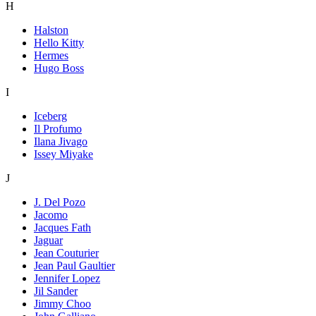
H
Halston
Hello Kitty
Hermes
Hugo Boss
I
Iceberg
Il Profumo
Ilana Jivago
Issey Miyake
J
J. Del Pozo
Jacomo
Jacques Fath
Jaguar
Jean Couturier
Jean Paul Gaultier
Jennifer Lopez
Jil Sander
Jimmy Choo