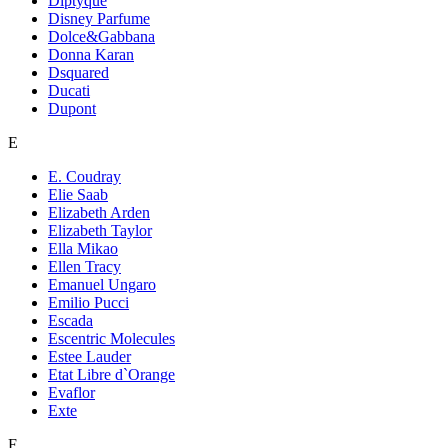
Diptyque
Disney Parfume
Dolce&Gabbana
Donna Karan
Dsquared
Ducati
Dupont
E
E. Coudray
Elie Saab
Elizabeth Arden
Elizabeth Taylor
Ella Mikao
Ellen Tracy
Emanuel Ungaro
Emilio Pucci
Escada
Escentric Molecules
Estee Lauder
Etat Libre d`Orange
Evaflor
Exte
F