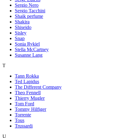
Sergio Nero
Sergio Tacchini
Shaik perfume
Shakira
Shiseido
Sisley
Snap
Sonia Rykiel
Stella McCartney
Susanne Lang
T
Tann Rokka
Ted Lapidus
The Different Company
Theo Fennell
Thierry Mugler
Tom Ford
Tommy Hilfiger
Torrente
Tous
Trussardi
U