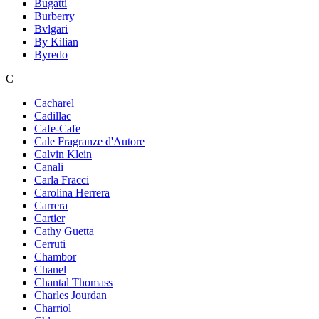
Bugatti
Burberry
Bvlgari
By Kilian
Byredo
C
Cacharel
Cadillac
Cafe-Cafe
Cale Fragranze d'Autore
Calvin Klein
Canali
Carla Fracci
Carolina Herrera
Carrera
Cartier
Cathy Guetta
Cerruti
Chambor
Chanel
Chantal Thomass
Charles Jourdan
Charriol