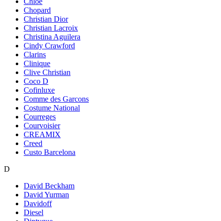
Chloe
Chopard
Christian Dior
Christian Lacroix
Christina Aguilera
Cindy Crawford
Clarins
Clinique
Clive Christian
Coco D
Cofinluxe
Comme des Garcons
Costume National
Courreges
Courvoisier
CREAMIX
Creed
Custo Barcelona
D
David Beckham
David Yurman
Davidoff
Diesel