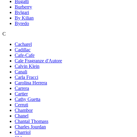
Bugatti
Burberry
Bvlgari
By Kilian
Byredo
C
Cacharel
Cadillac
Cafe-Cafe
Cale Fragranze d'Autore
Calvin Klein
Canali
Carla Fracci
Carolina Herrera
Carrera
Cartier
Cathy Guetta
Cerruti
Chambor
Chanel
Chantal Thomass
Charles Jourdan
Charriol