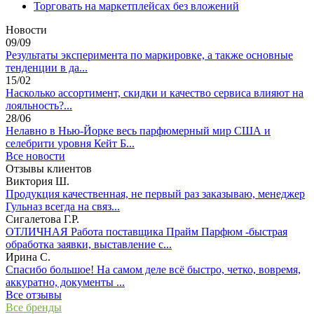
Торговать на маркетплейсах без вложений
Новости
09/09
Результаты эксперимента по маркировке, а также основные
тенденции в да...
15/02
Насколько ассортимент, скидки и качество сервиса влияют на
лояльность?...
28/06
Нелавно в Нью-Йорке весь парфюмерный мир США и
селебрити уровня Кейт Б...
Все новости
Отзывы клиентов
Виктория Ш.
Продукция качественная, не первый раз заказываю, менеджер
Гульназ всегда на связ...
Сигалетова Г.Р.
ОТЛИЧНАЯ Работа поставщика Прайм Парфюм -быстрая
обработка заявки, выставление с...
Ирина С.
Спасибо большое! На самом деле всё быстро, четко, вовремя,
аккуратно, документы ...
Все отзывы
Все бренды