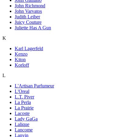
John Galliano
John Richmond
John Varvatos
Judith Leiber
Juicy Couture
Juliette Has A Gun
K
Karl Lagerfeld
Kenzo
Kiton
Korloff
L
L'Artisan Parfumeur
L'Oreal
L.T. Piver
La Perla
La Prairie
Lacoste
Lady GaGa
Lalique
Lancome
Lanvin