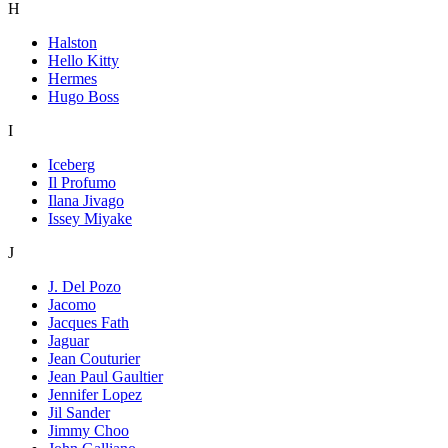
H
Halston
Hello Kitty
Hermes
Hugo Boss
I
Iceberg
Il Profumo
Ilana Jivago
Issey Miyake
J
J. Del Pozo
Jacomo
Jacques Fath
Jaguar
Jean Couturier
Jean Paul Gaultier
Jennifer Lopez
Jil Sander
Jimmy Choo