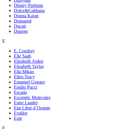
Diptyque
Disney Parfume
Dolce&Gabbana
Donna Karan
Dsquared
Ducati
Dupont
E
E. Coudray
Elie Saab
Elizabeth Arden
Elizabeth Taylor
Ella Mikao
Ellen Tracy
Emanuel Ungaro
Emilio Pucci
Escada
Escentric Molecules
Estee Lauder
Etat Libre d`Orange
Evaflor
Exte
F