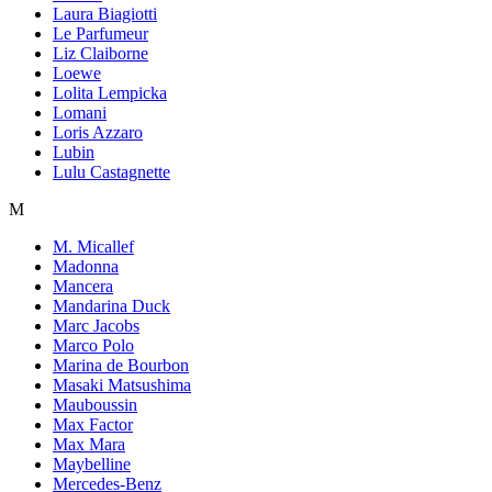
Laura Biagiotti
Le Parfumeur
Liz Claiborne
Loewe
Lolita Lempicka
Lomani
Loris Azzaro
Lubin
Lulu Castagnette
M
M. Micallef
Madonna
Mancera
Mandarina Duck
Marc Jacobs
Marco Polo
Marina de Bourbon
Masaki Matsushima
Mauboussin
Max Factor
Max Mara
Maybelline
Mercedes-Benz