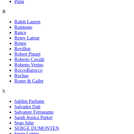
Pupa
R
Ralph Lauren
Rampage
Rance
Remy Latour
Renee
Revillon
Robert Piguet
Roberto Cavalli
Roberto Verino
RoccoBarocco
Rochas
Roger & Gallet
S
Sahlini Parfums
Salvador Dali
Salvatore Ferragamo
Sarah Jessica Parker
Sean John
SERGE DUMONTEN
Serge Lutens