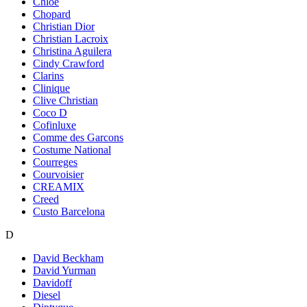
Chloe
Chopard
Christian Dior
Christian Lacroix
Christina Aguilera
Cindy Crawford
Clarins
Clinique
Clive Christian
Coco D
Cofinluxe
Comme des Garcons
Costume National
Courreges
Courvoisier
CREAMIX
Creed
Custo Barcelona
D
David Beckham
David Yurman
Davidoff
Diesel