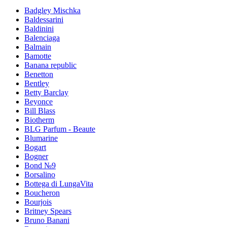
Badgley Mischka
Baldessarini
Baldinini
Balenciaga
Balmain
Bamotte
Banana republic
Benetton
Bentley
Betty Barclay
Beyonce
Bill Blass
Biotherm
BLG Parfum - Beaute
Blumarine
Bogart
Bogner
Bond №9
Borsalino
Bottega di LungaVita
Boucheron
Bourjois
Britney Spears
Bruno Banani