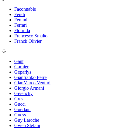
Faconnable
Fendi
Feraud
Ferrari
Florinda
Francesco Smalto
Franck Olivier
G
Gant
Garnier
Geparlys
Gianfranko Ferre
GianMarco Venturi
Giorgio Armani
Givenchy
Gres
Gucci
Guerlain
Guess
Guy Laroche
Gwen Stefani