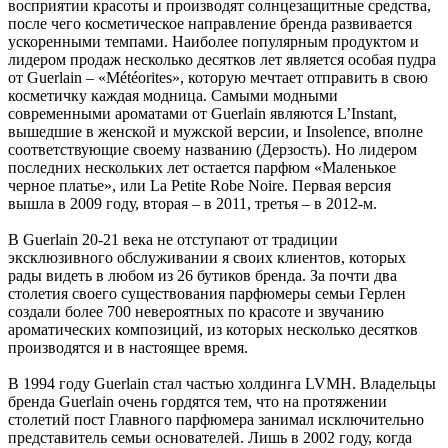
восприятии красоты и производят солнцезащитные средства,
после чего косметическое направление бренда развивается
ускоренными темпами. Наиболее популярным продуктом и
лидером продаж несколько десятков лет является особая пудра
от Guerlain – «Météorites», которую мечтает отправить в свою
косметичку каждая модница. Самыми модными
современными ароматами от Guerlain являются L’Instant,
вышедшие в женской и мужской версии, и Insolence, вполне
соответствующие своему названию (Дерзость). Но лидером
последних нескольких лет остается парфюм «Маленькое
черное платье», или La Petite Robe Noire. Первая версия
вышла в 2009 году, вторая – в 2011, третья – в 2012-м.
В Guerlain 20-21 века не отступают от традиции
эксклюзивного обслуживании я своих клиентов, которых
рады видеть в любом из 26 бутиков бренда. За почти два
столетия своего существования парфюмеры семьи Герлен
создали более 700 невероятных по красоте и звучанию
ароматических композиций, из которых несколько десятков
производятся и в настоящее время.
В 1994 году Guerlain стал частью холдинга LVMH. Владельцы
бренда Guerlain очень гордятся тем, что на протяжении
столетий пост Главного парфюмера занимал исключительно
представитель семьи основателей. Лишь в 2002 году, когда