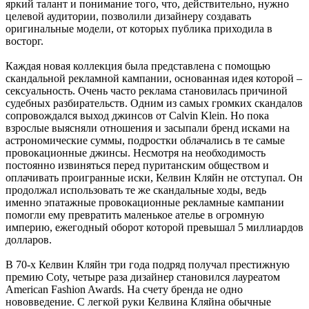
яркий талант и понимание того, что, действительно, нужно
целевой аудитории, позволили дизайнеру создавать
оригинальные модели, от которых публика приходила в
восторг.
Каждая новая коллекция была представлена с помощью
скандальной рекламной кампании, основанная идея которой –
сексуальность. Очень часто реклама становилась причиной
судебных разбирательств. Одним из самых громких скандалов
сопровождался выход джинсов от Calvin Klein. Но пока
взрослые выясняли отношения и засыпали бренд исками на
астрономические суммы, подростки облачались в те самые
провокационные джинсы. Несмотря на необходимость
постоянно извиняться перед пуританским обществом и
оплачивать проигранные иски, Келвин Кляйн не отступал. Он
продолжал использовать те же скандальные ходы, ведь
именно эпатажные провокационные рекламные кампании
помогли ему превратить маленькое ателье в огромную
империю, ежегодный оборот которой превышал 5 миллиардов
долларов.
В 70-х Келвин Кляйн три года подряд получал престижную
премию Coty, четыре раза дизайнер становился лауреатом
American Fashion Awards. На счету бренда не одно
нововведение. С легкой руки Келвина Кляйна обычные