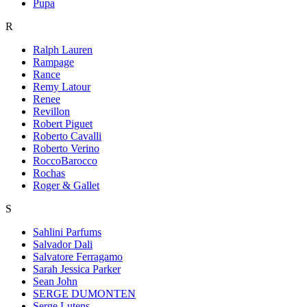
Pupa
R
Ralph Lauren
Rampage
Rance
Remy Latour
Renee
Revillon
Robert Piguet
Roberto Cavalli
Roberto Verino
RoccoBarocco
Rochas
Roger & Gallet
S
Sahlini Parfums
Salvador Dali
Salvatore Ferragamo
Sarah Jessica Parker
Sean John
SERGE DUMONTEN
Serge Lutens