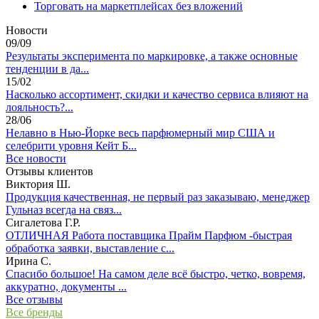
Торговать на маркетплейсах без вложений
Новости
09/09
Результаты эксперимента по маркировке, а также основные
тенденции в да...
15/02
Насколько ассортимент, скидки и качество сервиса влияют на
лояльность?...
28/06
Нелавно в Нью-Йорке весь парфюмерный мир США и
селебрити уровня Кейт Б...
Все новости
Отзывы клиентов
Виктория Ш.
Продукция качественная, не первый раз заказываю, менеджер
Гульназ всегда на связ...
Сигалетова Г.Р.
ОТЛИЧНАЯ Работа поставщика Прайм Парфюм -быстрая
обработка заявки, выставление с...
Ирина С.
Спасибо большое! На самом деле всё быстро, четко, вовремя,
аккуратно, документы ...
Все отзывы
Все бренды