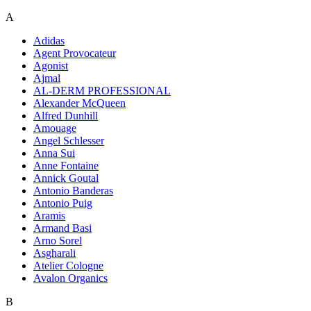
A
Adidas
Agent Provocateur
Agonist
Ajmal
AL-DERM PROFESSIONAL
Alexander McQueen
Alfred Dunhill
Amouage
Angel Schlesser
Anna Sui
Anne Fontaine
Annick Goutal
Antonio Banderas
Antonio Puig
Aramis
Armand Basi
Arno Sorel
Asgharali
Atelier Cologne
Avalon Organics
B