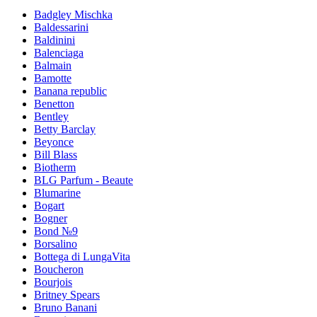
Badgley Mischka
Baldessarini
Baldinini
Balenciaga
Balmain
Bamotte
Banana republic
Benetton
Bentley
Betty Barclay
Beyonce
Bill Blass
Biotherm
BLG Parfum - Beaute
Blumarine
Bogart
Bogner
Bond №9
Borsalino
Bottega di LungaVita
Boucheron
Bourjois
Britney Spears
Bruno Banani