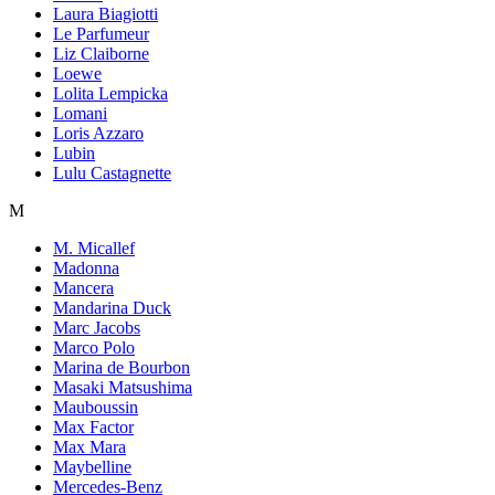
Laura Biagiotti
Le Parfumeur
Liz Claiborne
Loewe
Lolita Lempicka
Lomani
Loris Azzaro
Lubin
Lulu Castagnette
M
M. Micallef
Madonna
Mancera
Mandarina Duck
Marc Jacobs
Marco Polo
Marina de Bourbon
Masaki Matsushima
Mauboussin
Max Factor
Max Mara
Maybelline
Mercedes-Benz