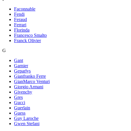
Faconnable
Fendi
Feraud
Ferrari
Florinda
Francesco Smalto
Franck Olivier
G
Gant
Garnier
Geparlys
Gianfranko Ferre
GianMarco Venturi
Giorgio Armani
Givenchy
Gres
Gucci
Guerlain
Guess
Guy Laroche
Gwen Stefani