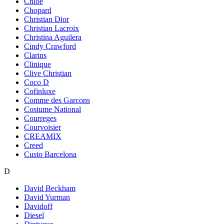
Chloe
Chopard
Christian Dior
Christian Lacroix
Christina Aguilera
Cindy Crawford
Clarins
Clinique
Clive Christian
Coco D
Cofinluxe
Comme des Garcons
Costume National
Courreges
Courvoisier
CREAMIX
Creed
Custo Barcelona
D
David Beckham
David Yurman
Davidoff
Diesel