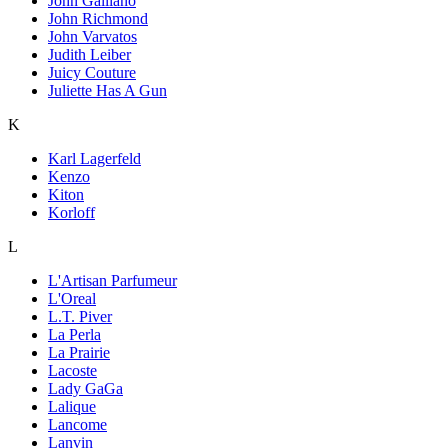
John Galliano
John Richmond
John Varvatos
Judith Leiber
Juicy Couture
Juliette Has A Gun
K
Karl Lagerfeld
Kenzo
Kiton
Korloff
L
L'Artisan Parfumeur
L'Oreal
L.T. Piver
La Perla
La Prairie
Lacoste
Lady GaGa
Lalique
Lancome
Lanvin