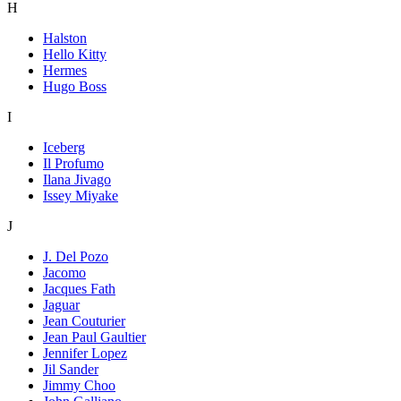
H
Halston
Hello Kitty
Hermes
Hugo Boss
I
Iceberg
Il Profumo
Ilana Jivago
Issey Miyake
J
J. Del Pozo
Jacomo
Jacques Fath
Jaguar
Jean Couturier
Jean Paul Gaultier
Jennifer Lopez
Jil Sander
Jimmy Choo