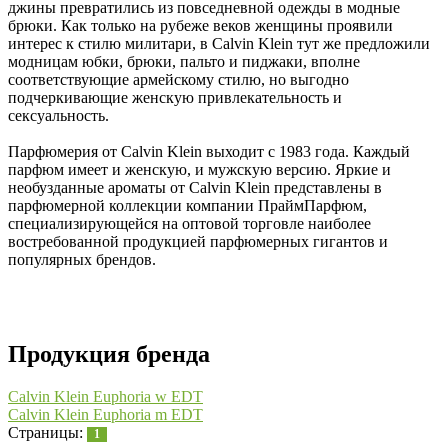
джины превратились из повседневной одежды в модные
брюки. Как только на рубеже веков женщины проявили
интерес к стилю милитари, в Calvin Klein тут же предложили
модницам юбки, брюки, пальто и пиджаки, вполне
соответствующие армейскому стилю, но выгодно
подчеркивающие женскую привлекательность и
сексуальность.
Парфюмерия от Calvin Klein выходит с 1983 года. Каждый
парфюм имеет и женскую, и мужскую версию. Яркие и
необузданные ароматы от Calvin Klein представлены в
парфюмерной коллекции компании ПраймПарфюм,
специализирующейся на оптовой торговле наиболее
востребованной продукцией парфюмерных гигантов и
популярных брендов.
Продукция бренда
Calvin Klein Euphoria w EDT
Calvin Klein Euphoria m EDT
Страницы:
1