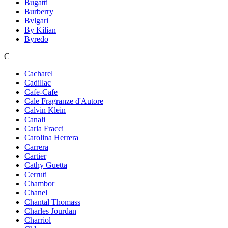
Bugatti
Burberry
Bvlgari
By Kilian
Byredo
C
Cacharel
Cadillac
Cafe-Cafe
Cale Fragranze d'Autore
Calvin Klein
Canali
Carla Fracci
Carolina Herrera
Carrera
Cartier
Cathy Guetta
Cerruti
Chambor
Chanel
Chantal Thomass
Charles Jourdan
Charriol