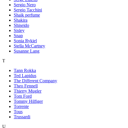
Sergio Nero
Sergio Tacchini
Shaik perfume
Shakira
Shiseido
Sisley
Snap
Sonia Rykiel
Stella McCartney
Susanne Lang
T
Tann Rokka
Ted Lapidus
The Different Company
Theo Fennell
Thierry Mugler
Tom Ford
Tommy Hilfiger
Torrente
Tous
Trussardi
U