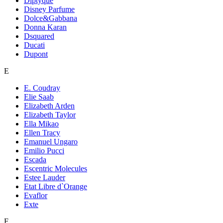
Diptyque
Disney Parfume
Dolce&Gabbana
Donna Karan
Dsquared
Ducati
Dupont
E
E. Coudray
Elie Saab
Elizabeth Arden
Elizabeth Taylor
Ella Mikao
Ellen Tracy
Emanuel Ungaro
Emilio Pucci
Escada
Escentric Molecules
Estee Lauder
Etat Libre d`Orange
Evaflor
Exte
F