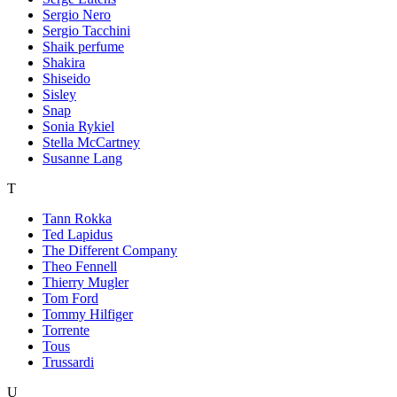
Sergio Nero
Sergio Tacchini
Shaik perfume
Shakira
Shiseido
Sisley
Snap
Sonia Rykiel
Stella McCartney
Susanne Lang
T
Tann Rokka
Ted Lapidus
The Different Company
Theo Fennell
Thierry Mugler
Tom Ford
Tommy Hilfiger
Torrente
Tous
Trussardi
U