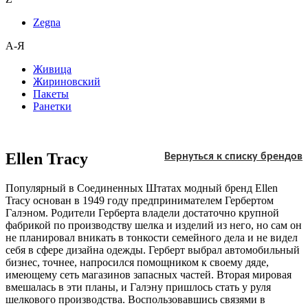
Zegna
А-Я
Живица
Жириновский
Пакеты
Ранетки
Ellen Tracy
Вернуться к списку брендов
Популярный в Соединенных Штатах модный бренд Ellen
Tracy основан в 1949 году предпринимателем Гербертом
Галэном. Родители Герберта владели достаточно крупной
фабрикой по производству шелка и изделий из него, но сам он
не планировал вникать в тонкости семейного дела и не видел
себя в сфере дизайна одежды. Герберт выбрал автомобильный
бизнес, точнее, напросился помощником к своему дяде,
имеющему сеть магазинов запасных частей. Вторая мировая
вмешалась в эти планы, и Галэну пришлось стать у руля
шелкового производства. Воспользовавшись связями в