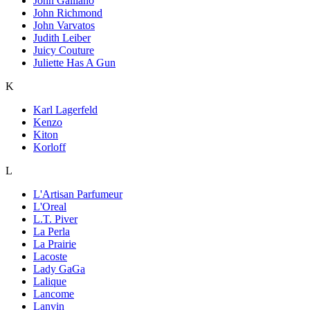
John Galliano
John Richmond
John Varvatos
Judith Leiber
Juicy Couture
Juliette Has A Gun
K
Karl Lagerfeld
Kenzo
Kiton
Korloff
L
L'Artisan Parfumeur
L'Oreal
L.T. Piver
La Perla
La Prairie
Lacoste
Lady GaGa
Lalique
Lancome
Lanvin