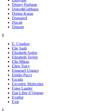
Diptyque
Disney Parfume
Dolce&Gabbana
Donna Karan
Dsquared
Ducati
Dupont
E
E. Coudray
Elie Saab
Elizabeth Arden
Elizabeth Taylor
Ella Mikao
Ellen Tracy
Emanuel Ungaro
Emilio Pucci
Escada
Escentric Molecules
Estee Lauder
Etat Libre d`Orange
Evaflor
Exte
F