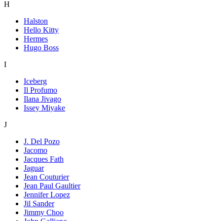
H
Halston
Hello Kitty
Hermes
Hugo Boss
I
Iceberg
Il Profumo
Ilana Jivago
Issey Miyake
J
J. Del Pozo
Jacomo
Jacques Fath
Jaguar
Jean Couturier
Jean Paul Gaultier
Jennifer Lopez
Jil Sander
Jimmy Choo