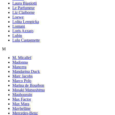
Laura Biagiotti
Le Parfumeur
Liz Claiborne
Loewe
Lolita Lempicka
Lomani
Loris Azzaro
Lubin
Lulu Castagnette
M
M. Micallef
Madonna
Mancera
Mandarina Duck
Marc Jacobs
Marco Polo
Marina de Bourbon
Masaki Matsushima
Mauboussin
Max Factor
Max Mara
Maybelline
Mercedes-Benz