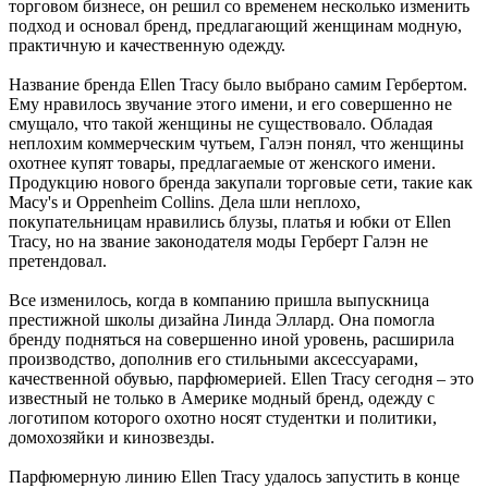
торговом бизнесе, он решил со временем несколько изменить
подход и основал бренд, предлагающий женщинам модную,
практичную и качественную одежду.
Название бренда Ellen Tracy было выбрано самим Гербертом.
Ему нравилось звучание этого имени, и его совершенно не
смущало, что такой женщины не существовало. Обладая
неплохим коммерческим чутьем, Галэн понял, что женщины
охотнее купят товары, предлагаемые от женского имени.
Продукцию нового бренда закупали торговые сети, такие как
Macy's и Oppenheim Collins. Дела шли неплохо,
покупательницам нравились блузы, платья и юбки от Ellen
Tracy, но на звание законодателя моды Герберт Галэн не
претендовал.
Все изменилось, когда в компанию пришла выпускница
престижной школы дизайна Линда Эллард. Она помогла
бренду подняться на совершенно иной уровень, расширила
производство, дополнив его стильными аксессуарами,
качественной обувью, парфюмерией. Ellen Tracy сегодня – это
известный не только в Америке модный бренд, одежду с
логотипом которого охотно носят студентки и политики,
домохозяйки и кинозвезды.
Парфюмерную линию Ellen Tracy удалось запустить в конце