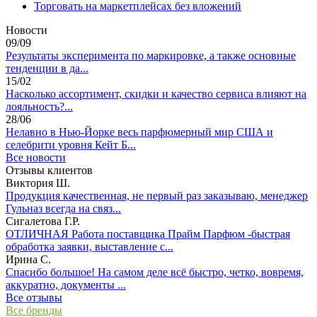
Торговать на маркетплейсах без вложений
Новости
09/09
Результаты эксперимента по маркировке, а также основные
тенденции в да...
15/02
Насколько ассортимент, скидки и качество сервиса влияют на
лояльность?...
28/06
Нелавно в Нью-Йорке весь парфюмерный мир США и
селебрити уровня Кейт Б...
Все новости
Отзывы клиентов
Виктория Ш.
Продукция качественная, не первый раз заказываю, менеджер
Гульназ всегда на связ...
Сигалетова Г.Р.
ОТЛИЧНАЯ Работа поставщика Прайм Парфюм -быстрая
обработка заявки, выставление с...
Ирина С.
Спасибо большое! На самом деле всё быстро, четко, вовремя,
аккуратно, документы ...
Все отзывы
Все бренды