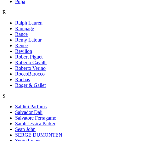
Pupa
R
Ralph Lauren
Rampage
Rance
Remy Latour
Renee
Revillon
Robert Piguet
Roberto Cavalli
Roberto Verino
RoccoBarocco
Rochas
Roger & Gallet
S
Sahlini Parfums
Salvador Dali
Salvatore Ferragamo
Sarah Jessica Parker
Sean John
SERGE DUMONTEN
Serge Lutens