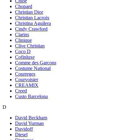
Chloe
Chopard
Christian Dior
Christian Lacroix
Christina Aguilera
Cindy Crawford
Clarins
Clinique
Clive Christian
Coco D
Cofinluxe
Comme des Garcons
Costume National
Courreges
Courvoisier
CREAMIX
Creed
Custo Barcelona
D
David Beckham
David Yurman
Davidoff
Diesel