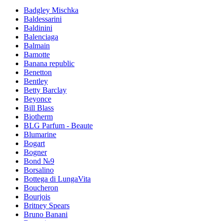
Badgley Mischka
Baldessarini
Baldinini
Balenciaga
Balmain
Bamotte
Banana republic
Benetton
Bentley
Betty Barclay
Beyonce
Bill Blass
Biotherm
BLG Parfum - Beaute
Blumarine
Bogart
Bogner
Bond №9
Borsalino
Bottega di LungaVita
Boucheron
Bourjois
Britney Spears
Bruno Banani