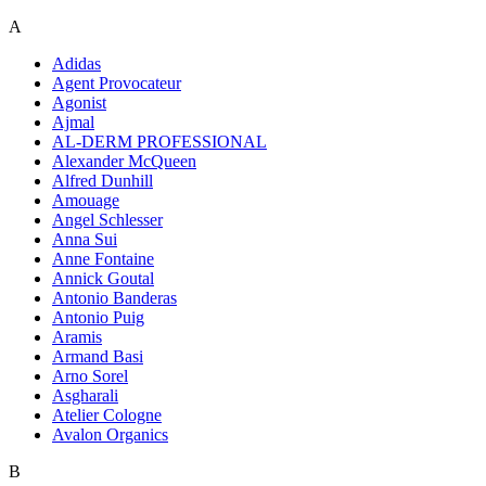
A
Adidas
Agent Provocateur
Agonist
Ajmal
AL-DERM PROFESSIONAL
Alexander McQueen
Alfred Dunhill
Amouage
Angel Schlesser
Anna Sui
Anne Fontaine
Annick Goutal
Antonio Banderas
Antonio Puig
Aramis
Armand Basi
Arno Sorel
Asgharali
Atelier Cologne
Avalon Organics
B