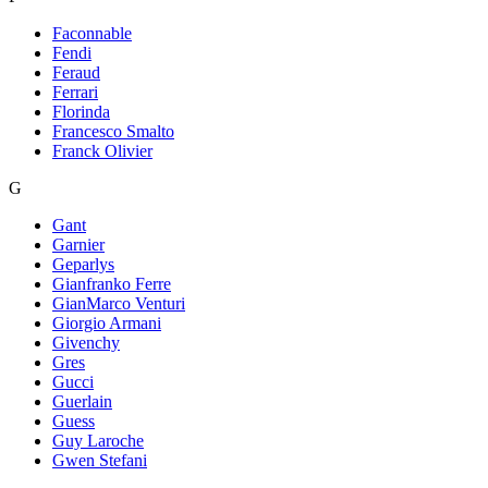
Faconnable
Fendi
Feraud
Ferrari
Florinda
Francesco Smalto
Franck Olivier
G
Gant
Garnier
Geparlys
Gianfranko Ferre
GianMarco Venturi
Giorgio Armani
Givenchy
Gres
Gucci
Guerlain
Guess
Guy Laroche
Gwen Stefani