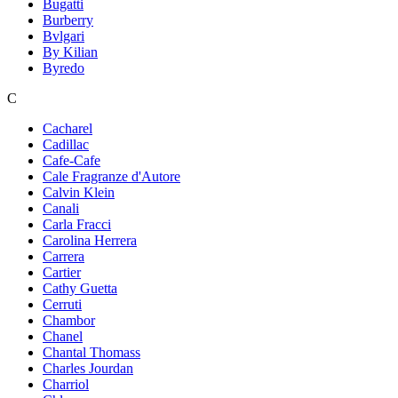
Bugatti
Burberry
Bvlgari
By Kilian
Byredo
C
Cacharel
Cadillac
Cafe-Cafe
Cale Fragranze d'Autore
Calvin Klein
Canali
Carla Fracci
Carolina Herrera
Carrera
Cartier
Cathy Guetta
Cerruti
Chambor
Chanel
Chantal Thomass
Charles Jourdan
Charriol