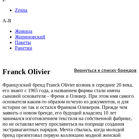
Zegna
А-Я
Живица
Жириновский
Пакеты
Ранетки
Franck Olivier
Вернуться к списку брендов
Французский бренд Franck Olivier возник в середине 20 века,
его знают с 1965 года, а названием фирмы стали имена
сыновей основателя – Френк и Оливер. При этом имя самого
основателя каким-то образом исчезло из документов, и для
истории он так и остался Франком Оливером. Прежде чем
заявить о новом бренде, его будущий владелец 10 лет
занимался изготовлением текстиля на собственной фабрике,
но не оставлял мечту прославиться на поприще создания
экстравагантных нарядов. Мечта сбылась, когда молодой
бренд презентовал первую коллекцию модной женской