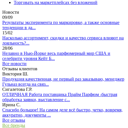
Торговать на маркетплейсах без вложений
Новости
09/09
Результаты эксперимента по маркировке, а также основные
тенденции в да...
15/02
Насколько ассортимент, скидки и качество сервиса влияют на
лояльность?...
28/06
Нелавно в Нью-Йорке весь парфюмерный мир США и
селебрити уровня Кейт Б...
Все новости
Отзывы клиентов
Виктория Ш.
Продукция качественная, не первый раз заказываю, менеджер
Гульназ всегда на связ...
Сигалетова Г.Р.
ОТЛИЧНАЯ Работа поставщика Прайм Парфюм -быстрая
обработка заявки, выставление с...
Ирина С.
Спасибо большое! На самом деле всё быстро, четко, вовремя,
аккуратно, документы ...
Все отзывы
Все бренды