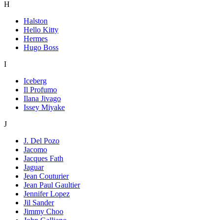
H
Halston
Hello Kitty
Hermes
Hugo Boss
I
Iceberg
Il Profumo
Ilana Jivago
Issey Miyake
J
J. Del Pozo
Jacomo
Jacques Fath
Jaguar
Jean Couturier
Jean Paul Gaultier
Jennifer Lopez
Jil Sander
Jimmy Choo