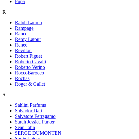
Pupa
R
Ralph Lauren
Rampage
Rance
Remy Latour
Renee
Revillon
Robert Piguet
Roberto Cavalli
Roberto Verino
RoccoBarocco
Rochas
Roger & Gallet
S
Sahlini Parfums
Salvador Dali
Salvatore Ferragamo
Sarah Jessica Parker
Sean John
SERGE DUMONTEN
Serge Lutens