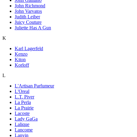
John Galliano
John Richmond
John Varvatos
Judith Leiber
Juicy Couture
Juliette Has A Gun
K
Karl Lagerfeld
Kenzo
Kiton
Korloff
L
L'Artisan Parfumeur
L'Oreal
L.T. Piver
La Perla
La Prairie
Lacoste
Lady GaGa
Lalique
Lancome
Lanvin