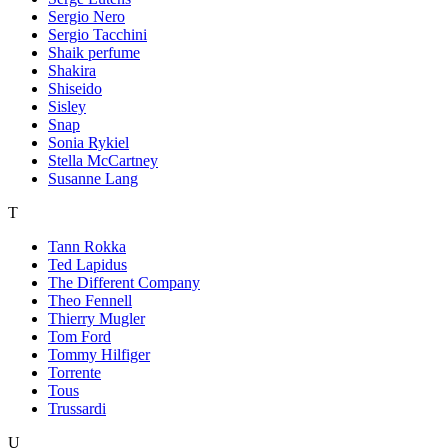
Sergio Nero
Sergio Tacchini
Shaik perfume
Shakira
Shiseido
Sisley
Snap
Sonia Rykiel
Stella McCartney
Susanne Lang
T
Tann Rokka
Ted Lapidus
The Different Company
Theo Fennell
Thierry Mugler
Tom Ford
Tommy Hilfiger
Torrente
Tous
Trussardi
U