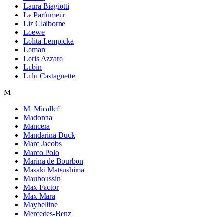
Laura Biagiotti
Le Parfumeur
Liz Claiborne
Loewe
Lolita Lempicka
Lomani
Loris Azzaro
Lubin
Lulu Castagnette
M
M. Micallef
Madonna
Mancera
Mandarina Duck
Marc Jacobs
Marco Polo
Marina de Bourbon
Masaki Matsushima
Mauboussin
Max Factor
Max Mara
Maybelline
Mercedes-Benz