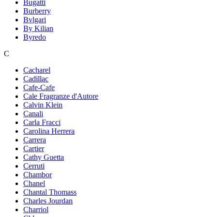
Bugatti
Burberry
Bvlgari
By Kilian
Byredo
C
Cacharel
Cadillac
Cafe-Cafe
Cale Fragranze d'Autore
Calvin Klein
Canali
Carla Fracci
Carolina Herrera
Carrera
Cartier
Cathy Guetta
Cerruti
Chambor
Chanel
Chantal Thomass
Charles Jourdan
Charriol