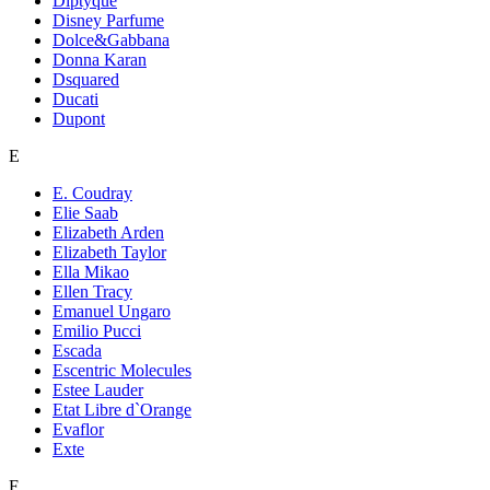
Diptyque
Disney Parfume
Dolce&Gabbana
Donna Karan
Dsquared
Ducati
Dupont
E
E. Coudray
Elie Saab
Elizabeth Arden
Elizabeth Taylor
Ella Mikao
Ellen Tracy
Emanuel Ungaro
Emilio Pucci
Escada
Escentric Molecules
Estee Lauder
Etat Libre d`Orange
Evaflor
Exte
F