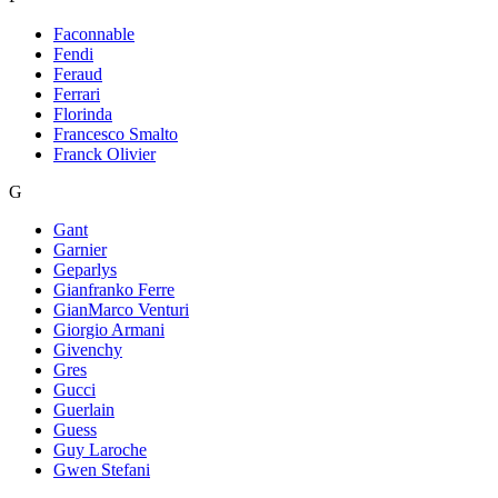
Faconnable
Fendi
Feraud
Ferrari
Florinda
Francesco Smalto
Franck Olivier
G
Gant
Garnier
Geparlys
Gianfranko Ferre
GianMarco Venturi
Giorgio Armani
Givenchy
Gres
Gucci
Guerlain
Guess
Guy Laroche
Gwen Stefani