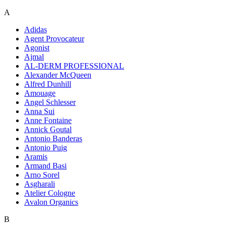
A
Adidas
Agent Provocateur
Agonist
Ajmal
AL-DERM PROFESSIONAL
Alexander McQueen
Alfred Dunhill
Amouage
Angel Schlesser
Anna Sui
Anne Fontaine
Annick Goutal
Antonio Banderas
Antonio Puig
Aramis
Armand Basi
Arno Sorel
Asgharali
Atelier Cologne
Avalon Organics
B