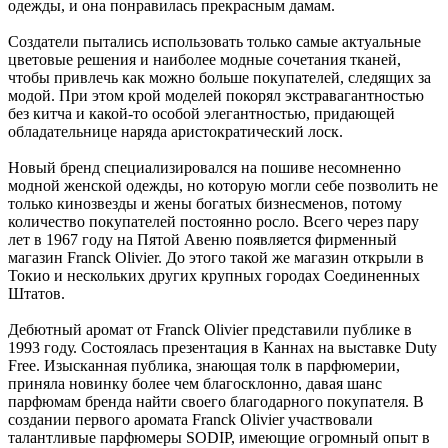
одежды, и она понравилась прекрасным дамам.
Создатели пытались использовать только самые актуальные
цветовые решения и наиболее модные сочетания тканей,
чтобы привлечь как можно больше покупателей, следящих за
модой. При этом крой моделей покорял экстравагантностью
без китча и какой-то особой элегантностью, придающей
обладательнице наряда аристократический лоск.
Новый бренд специализировался на пошиве несомненно
модной женской одежды, но которую могли себе позволить не
только кинозвезды и жены богатых бизнесменов, потому
количество покупателей постоянно росло. Всего через пару
лет в 1967 году на Пятой Авеню появляется фирменный
магазин Franck Olivier. До этого такой же магазин открыли в
Токио и нескольких других крупных городах Соединенных
Штатов.
Дебютный аромат от Franck Olivier представили публике в
1993 году. Состоялась презентация в Каннах на выставке Duty
Free. Изысканная публика, знающая толк в парфюмерии,
приняла новинку более чем благосклонно, давая шанс
парфюмам бренда найти своего благодарного покупателя. В
создании первого аромата Franck Olivier участвовали
талантливые парфюмеры SODIP, имеющие огромный опыт в