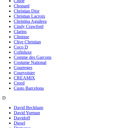
Chloe
Chopard
Christian Dior
Christian Lacroix
Christina Aguilera
Cindy Crawford
Clarins
Clinique
Clive Christian
Coco D
Cofinluxe
Comme des Garcons
Costume National
Courreges
Courvoisier
CREAMIX
Creed
Custo Barcelona
D
David Beckham
David Yurman
Davidoff
Diesel