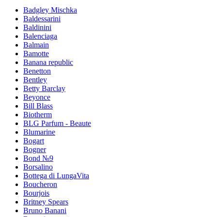
Badgley Mischka
Baldessarini
Baldinini
Balenciaga
Balmain
Bamotte
Banana republic
Benetton
Bentley
Betty Barclay
Beyonce
Bill Blass
Biotherm
BLG Parfum - Beaute
Blumarine
Bogart
Bogner
Bond №9
Borsalino
Bottega di LungaVita
Boucheron
Bourjois
Britney Spears
Bruno Banani