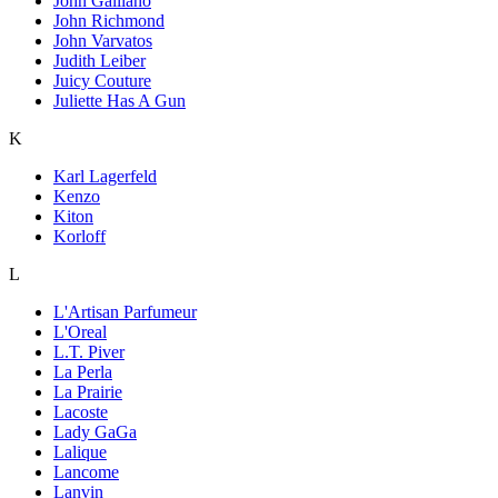
John Galliano
John Richmond
John Varvatos
Judith Leiber
Juicy Couture
Juliette Has A Gun
K
Karl Lagerfeld
Kenzo
Kiton
Korloff
L
L'Artisan Parfumeur
L'Oreal
L.T. Piver
La Perla
La Prairie
Lacoste
Lady GaGa
Lalique
Lancome
Lanvin