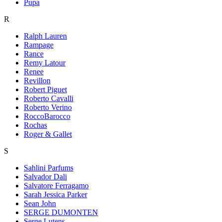
Pupa
R
Ralph Lauren
Rampage
Rance
Remy Latour
Renee
Revillon
Robert Piguet
Roberto Cavalli
Roberto Verino
RoccoBarocco
Rochas
Roger & Gallet
S
Sahlini Parfums
Salvador Dali
Salvatore Ferragamo
Sarah Jessica Parker
Sean John
SERGE DUMONTEN
Serge Lutens