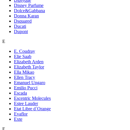
Diptyque
Disney Parfume
Dolce&Gabbana
Donna Karan
Dsquared
Ducati
Dupont
E
E. Coudray
Elie Saab
Elizabeth Arden
Elizabeth Taylor
Ella Mikao
Ellen Tracy
Emanuel Ungaro
Emilio Pucci
Escada
Escentric Molecules
Estee Lauder
Etat Libre d`Orange
Evaflor
Exte
F