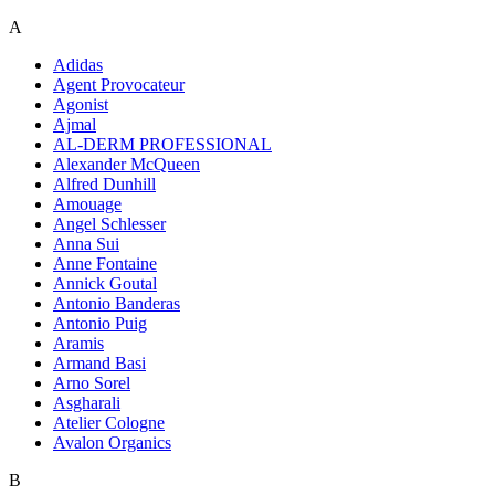
A
Adidas
Agent Provocateur
Agonist
Ajmal
AL-DERM PROFESSIONAL
Alexander McQueen
Alfred Dunhill
Amouage
Angel Schlesser
Anna Sui
Anne Fontaine
Annick Goutal
Antonio Banderas
Antonio Puig
Aramis
Armand Basi
Arno Sorel
Asgharali
Atelier Cologne
Avalon Organics
B