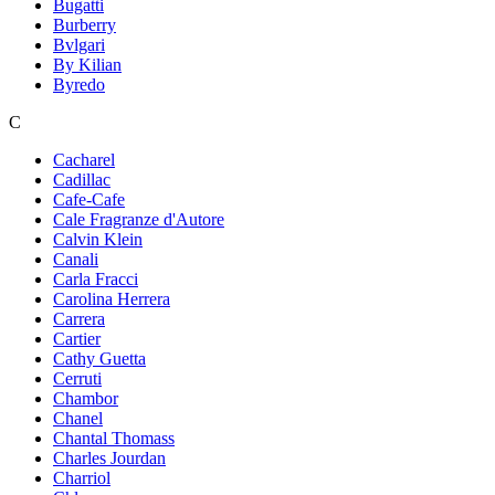
Bugatti
Burberry
Bvlgari
By Kilian
Byredo
C
Cacharel
Cadillac
Cafe-Cafe
Cale Fragranze d'Autore
Calvin Klein
Canali
Carla Fracci
Carolina Herrera
Carrera
Cartier
Cathy Guetta
Cerruti
Chambor
Chanel
Chantal Thomass
Charles Jourdan
Charriol