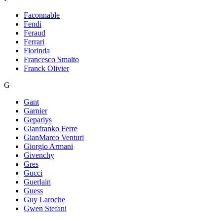
Faconnable
Fendi
Feraud
Ferrari
Florinda
Francesco Smalto
Franck Olivier
G
Gant
Garnier
Geparlys
Gianfranko Ferre
GianMarco Venturi
Giorgio Armani
Givenchy
Gres
Gucci
Guerlain
Guess
Guy Laroche
Gwen Stefani