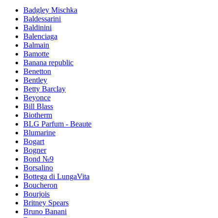
Badgley Mischka
Baldessarini
Baldinini
Balenciaga
Balmain
Bamotte
Banana republic
Benetton
Bentley
Betty Barclay
Beyonce
Bill Blass
Biotherm
BLG Parfum - Beaute
Blumarine
Bogart
Bogner
Bond №9
Borsalino
Bottega di LungaVita
Boucheron
Bourjois
Britney Spears
Bruno Banani