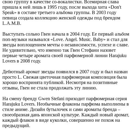
свою группу в качестве со-вокалистки. Всемирная слава
пришла к ней лишь в 1995 году, после выхода хита «Don't
Speak» в составе третьего альбома группы. В 2003 году
певица создала коллекцию женской одежды под брендом
L.A.M.B.
Выступать сольно Гвен начала в 2004 году. Ее первый альбом
поп-музыки назывался «Love. Angel. Music. Baby» и стал для
звезды воплощением мечты о независимости, успехе и славе.
Не удивительно, что именно так Гвен Стефани назовет
первые четыре аромата своей парфюмерной линии Harajuku
Lovers в 2008 году.
Дебютный аромат звезды появился в 2007 году и был назван
просто L. Свежая цветочная парфюмерная композиция была
хорошо воспринята публикой. Несмотря на позитивные
отзывы, Гвен не стала продолжать эту линию.
На смену бренду Gwen Stefani приходит парфюмерная серия
Harajuku Lovers. Необычные флаконы парфюма выполнены в
стиле аниме. Дизайн бутылочек и сами ароматы бренда –
своеобразная дань японской культуре. Каждый новый аромат,
каждый флакон в виде куколки, совершенно не похож на
предыдущий.