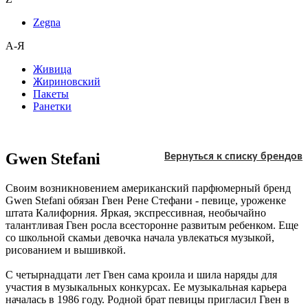
Zegna
А-Я
Живица
Жириновский
Пакеты
Ранетки
Gwen Stefani
Вернуться к списку брендов
Своим возникновением американский парфюмерный бренд
Gwen Stefani обязан Гвен Рене Стефани - певице, уроженке
штата Калифорния. Яркая, экспрессивная, необычайно
талантливая Гвен росла всесторонне развитым ребенком. Еще
со школьной скамьи девочка начала увлекаться музыкой,
рисованием и вышивкой.
С четырнадцати лет Гвен сама кроила и шила наряды для
участия в музыкальных конкурсах. Ее музыкальная карьера
началась в 1986 году. Родной брат певицы пригласил Гвен в