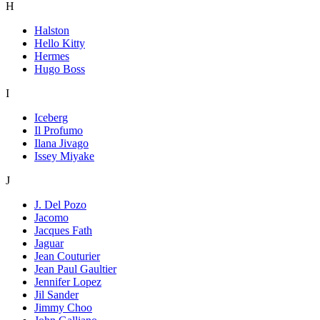
H
Halston
Hello Kitty
Hermes
Hugo Boss
I
Iceberg
Il Profumo
Ilana Jivago
Issey Miyake
J
J. Del Pozo
Jacomo
Jacques Fath
Jaguar
Jean Couturier
Jean Paul Gaultier
Jennifer Lopez
Jil Sander
Jimmy Choo