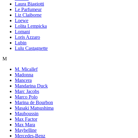
Laura Biagiotti
Le Parfumeur
Liz Claiborne
Loewe
Lolita Lempicka
Lomani
Loris Azzaro
Lubin
Lulu Castagnette
M
M. Micallef
Madonna
Mancera
Mandarina Duck
Marc Jacobs
Marco Polo
Marina de Bourbon
Masaki Matsushima
Mauboussin
Max Factor
Max Mara
Maybelline
Mercedes-Benz