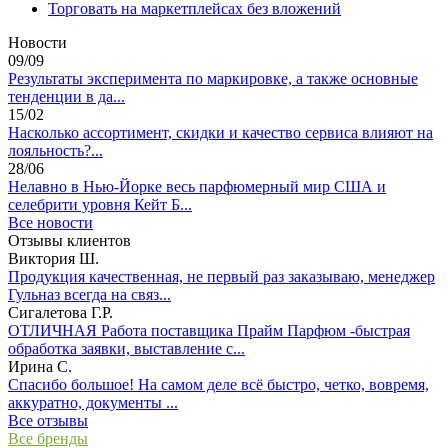
Торговать на маркетплейсах без вложений
Новости
09/09
Результаты эксперимента по маркировке, а также основные
тенденции в да...
15/02
Насколько ассортимент, скидки и качество сервиса влияют на
лояльность?...
28/06
Нелавно в Нью-Йорке весь парфюмерный мир США и
селебрити уровня Кейт Б...
Все новости
Отзывы клиентов
Виктория Ш.
Продукция качественная, не первый раз заказываю, менеджер
Гульназ всегда на связ...
Сигалетова Г.Р.
ОТЛИЧНАЯ Работа поставщика Прайм Парфюм -быстрая
обработка заявки, выставление с...
Ирина С.
Спасибо большое! На самом деле всё быстро, четко, вовремя,
аккуратно, документы ...
Все отзывы
Все бренды