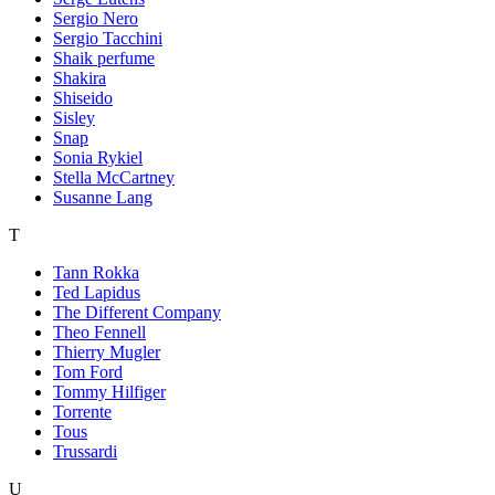
Sergio Nero
Sergio Tacchini
Shaik perfume
Shakira
Shiseido
Sisley
Snap
Sonia Rykiel
Stella McCartney
Susanne Lang
T
Tann Rokka
Ted Lapidus
The Different Company
Theo Fennell
Thierry Mugler
Tom Ford
Tommy Hilfiger
Torrente
Tous
Trussardi
U