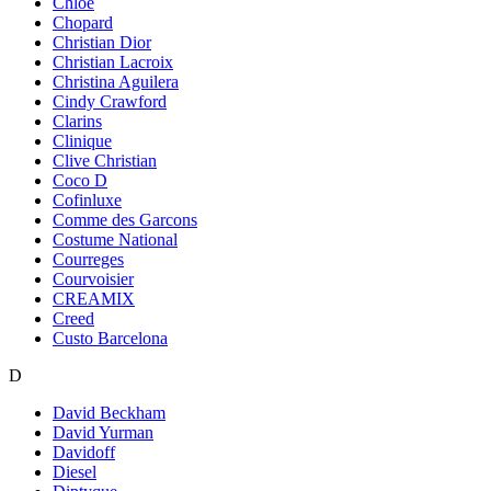
Chloe
Chopard
Christian Dior
Christian Lacroix
Christina Aguilera
Cindy Crawford
Clarins
Clinique
Clive Christian
Coco D
Cofinluxe
Comme des Garcons
Costume National
Courreges
Courvoisier
CREAMIX
Creed
Custo Barcelona
D
David Beckham
David Yurman
Davidoff
Diesel