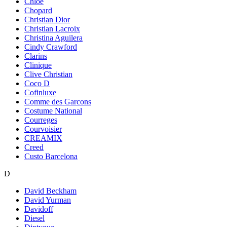
Chloe
Chopard
Christian Dior
Christian Lacroix
Christina Aguilera
Cindy Crawford
Clarins
Clinique
Clive Christian
Coco D
Cofinluxe
Comme des Garcons
Costume National
Courreges
Courvoisier
CREAMIX
Creed
Custo Barcelona
D
David Beckham
David Yurman
Davidoff
Diesel