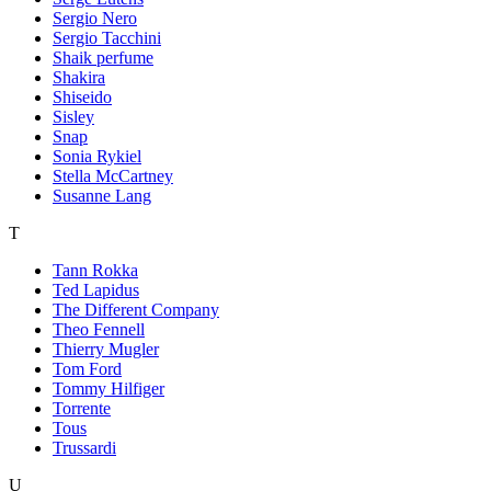
Sergio Nero
Sergio Tacchini
Shaik perfume
Shakira
Shiseido
Sisley
Snap
Sonia Rykiel
Stella McCartney
Susanne Lang
T
Tann Rokka
Ted Lapidus
The Different Company
Theo Fennell
Thierry Mugler
Tom Ford
Tommy Hilfiger
Torrente
Tous
Trussardi
U