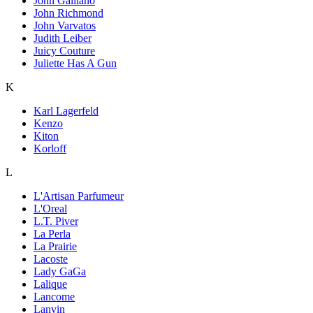
John Galliano
John Richmond
John Varvatos
Judith Leiber
Juicy Couture
Juliette Has A Gun
K
Karl Lagerfeld
Kenzo
Kiton
Korloff
L
L'Artisan Parfumeur
L'Oreal
L.T. Piver
La Perla
La Prairie
Lacoste
Lady GaGa
Lalique
Lancome
Lanvin