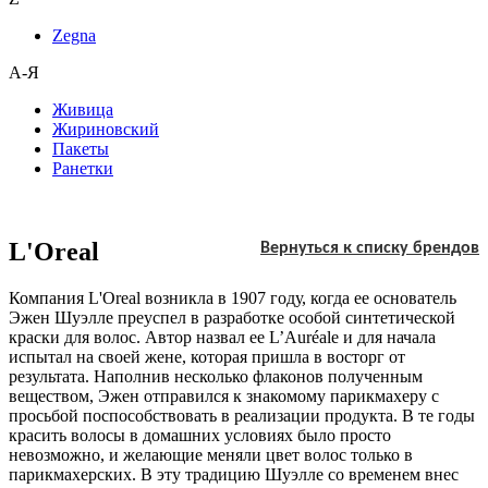
Zegna
А-Я
Живица
Жириновский
Пакеты
Ранетки
L'Oreal
Вернуться к списку брендов
Компания L'Oreal возникла в 1907 году, когда ее основатель
Эжен Шуэлле преуспел в разработке особой синтетической
краски для волос. Автор назвал ее L’Auréale и для начала
испытал на своей жене, которая пришла в восторг от
результата. Наполнив несколько флаконов полученным
веществом, Эжен отправился к знакомому парикмахеру с
просьбой поспособствовать в реализации продукта. В те годы
красить волосы в домашних условиях было просто
невозможно, и желающие меняли цвет волос только в
парикмахерских. В эту традицию Шуэлле со временем внес