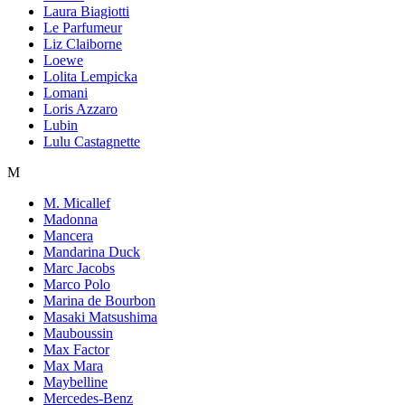
Laura Biagiotti
Le Parfumeur
Liz Claiborne
Loewe
Lolita Lempicka
Lomani
Loris Azzaro
Lubin
Lulu Castagnette
M
M. Micallef
Madonna
Mancera
Mandarina Duck
Marc Jacobs
Marco Polo
Marina de Bourbon
Masaki Matsushima
Mauboussin
Max Factor
Max Mara
Maybelline
Mercedes-Benz