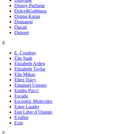
Diptyque
Disney Parfume
Dolce&Gabbana
Donna Karan
Dsquared
Ducati
Dupont
E
E. Coudray
Elie Saab
Elizabeth Arden
Elizabeth Taylor
Ella Mikao
Ellen Tracy
Emanuel Ungaro
Emilio Pucci
Escada
Escentric Molecules
Estee Lauder
Etat Libre d`Orange
Evaflor
Exte
F