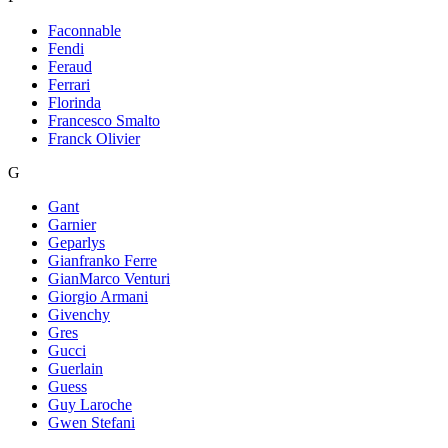
Faconnable
Fendi
Feraud
Ferrari
Florinda
Francesco Smalto
Franck Olivier
G
Gant
Garnier
Geparlys
Gianfranko Ferre
GianMarco Venturi
Giorgio Armani
Givenchy
Gres
Gucci
Guerlain
Guess
Guy Laroche
Gwen Stefani