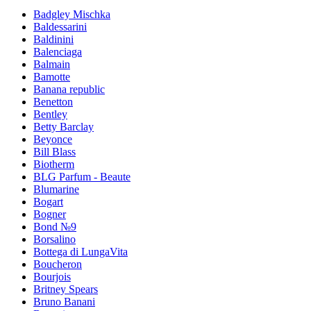
Badgley Mischka
Baldessarini
Baldinini
Balenciaga
Balmain
Bamotte
Banana republic
Benetton
Bentley
Betty Barclay
Beyonce
Bill Blass
Biotherm
BLG Parfum - Beaute
Blumarine
Bogart
Bogner
Bond №9
Borsalino
Bottega di LungaVita
Boucheron
Bourjois
Britney Spears
Bruno Banani