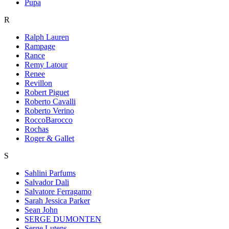
Pupa
R
Ralph Lauren
Rampage
Rance
Remy Latour
Renee
Revillon
Robert Piguet
Roberto Cavalli
Roberto Verino
RoccoBarocco
Rochas
Roger & Gallet
S
Sahlini Parfums
Salvador Dali
Salvatore Ferragamo
Sarah Jessica Parker
Sean John
SERGE DUMONTEN
Serge Lutens