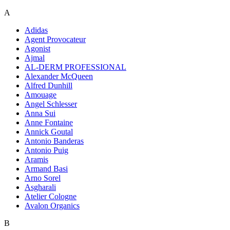
A
Adidas
Agent Provocateur
Agonist
Ajmal
AL-DERM PROFESSIONAL
Alexander McQueen
Alfred Dunhill
Amouage
Angel Schlesser
Anna Sui
Anne Fontaine
Annick Goutal
Antonio Banderas
Antonio Puig
Aramis
Armand Basi
Arno Sorel
Asgharali
Atelier Cologne
Avalon Organics
B