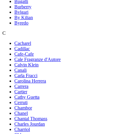
Bugatti
Burberry
Bvlgari
By Kilian
Byredo
C
Cacharel
Cadillac
Cafe-Cafe
Cale Fragranze d'Autore
Calvin Klein
Canali
Carla Fracci
Carolina Herrera
Carrera
Cartier
Cathy Guetta
Cerruti
Chambor
Chanel
Chantal Thomass
Charles Jourdan
Charriol