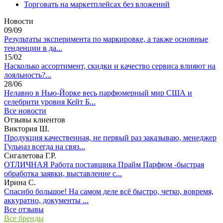
Торговать на маркетплейсах без вложений
Новости
09/09
Результаты эксперимента по маркировке, а также основные
тенденции в да...
15/02
Насколько ассортимент, скидки и качество сервиса влияют на
лояльность?...
28/06
Нелавно в Нью-Йорке весь парфюмерный мир США и
селебрити уровня Кейт Б...
Все новости
Отзывы клиентов
Виктория Ш.
Продукция качественная, не первый раз заказываю, менеджер
Гульназ всегда на связ...
Сигалетова Г.Р.
ОТЛИЧНАЯ Работа поставщика Прайм Парфюм -быстрая
обработка заявки, выставление с...
Ирина С.
Спасибо большое! На самом деле всё быстро, четко, вовремя,
аккуратно, документы ...
Все отзывы
Все бренды