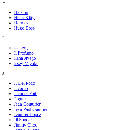
H
Halston
Hello Kitty
Hermes
Hugo Boss
I
Iceberg
Il Profumo
Ilana Jivago
Issey Miyake
J
J. Del Pozo
Jacomo
Jacques Fath
Jaguar
Jean Couturier
Jean Paul Gaultier
Jennifer Lopez
Jil Sander
Jimmy Choo