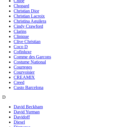
Chloe
Chopard
Christian Dior
Christian Lacroix
Christina Aguilera
Cindy Crawford
Clarins
Clinique
Clive Christian
Coco D
Cofinluxe
Comme des Garcons
Costume National
Courreges
Courvoisier
CREAMIX
Creed
Custo Barcelona
D
David Beckham
David Yurman
Davidoff
Diesel