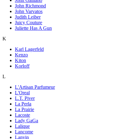
John Galliano
John Richmond
John Varvatos
Judith Leiber
Juicy Couture
Juliette Has A Gun
K
Karl Lagerfeld
Kenzo
Kiton
Korloff
L
L'Artisan Parfumeur
L'Oreal
L.T. Piver
La Perla
La Prairie
Lacoste
Lady GaGa
Lalique
Lancome
Lanvin