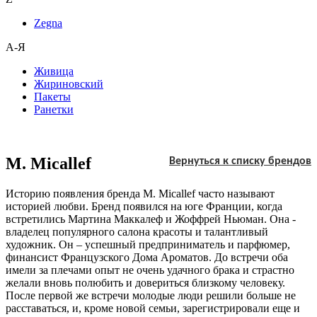
Zegna
А-Я
Живица
Жириновский
Пакеты
Ранетки
M. Micallef
Вернуться к списку брендов
Историю появления бренда M. Micallef часто называют
историей любви. Бренд появился на юге Франции, когда
встретились Мартина Маккалеф и Жоффрей Ньюман. Она -
владелец популярного салона красоты и талантливый
художник. Он – успешный предприниматель и парфюмер,
финансист Французского Дома Ароматов. До встречи оба
имели за плечами опыт не очень удачного брака и страстно
желали вновь полюбить и довериться близкому человеку.
После первой же встречи молодые люди решили больше не
расставаться, и, кроме новой семьи, зарегистрировали еще и