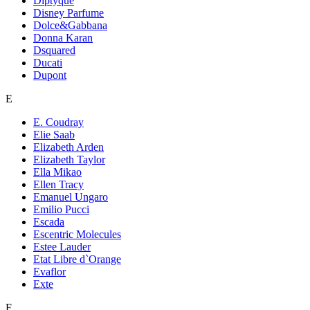
Diptyque
Disney Parfume
Dolce&Gabbana
Donna Karan
Dsquared
Ducati
Dupont
E
E. Coudray
Elie Saab
Elizabeth Arden
Elizabeth Taylor
Ella Mikao
Ellen Tracy
Emanuel Ungaro
Emilio Pucci
Escada
Escentric Molecules
Estee Lauder
Etat Libre d`Orange
Evaflor
Exte
F