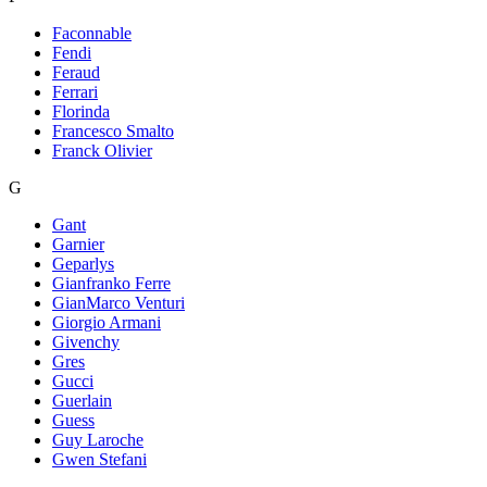
Faconnable
Fendi
Feraud
Ferrari
Florinda
Francesco Smalto
Franck Olivier
G
Gant
Garnier
Geparlys
Gianfranko Ferre
GianMarco Venturi
Giorgio Armani
Givenchy
Gres
Gucci
Guerlain
Guess
Guy Laroche
Gwen Stefani