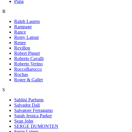
Pupa
R
Ralph Lauren
Rampage
Rance
Remy Latour
Renee
Revillon
Robert Piguet
Roberto Cavalli
Roberto Verino
RoccoBarocco
Rochas
Roger & Gallet
S
Sahlini Parfums
Salvador Dali
Salvatore Ferragamo
Sarah Jessica Parker
Sean John
SERGE DUMONTEN
Serge Lutens