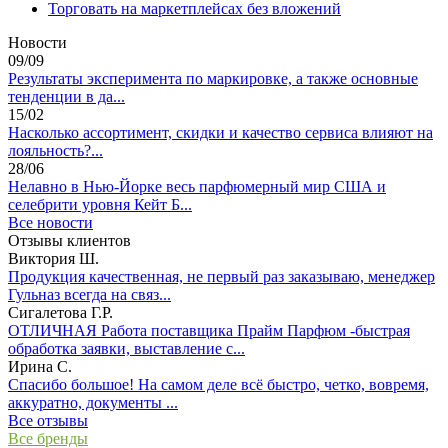
Торговать на маркетплейсах без вложений
Новости
09/09
Результаты эксперимента по маркировке, а также основные
тенденции в да...
15/02
Насколько ассортимент, скидки и качество сервиса влияют на
лояльность?...
28/06
Нелавно в Нью-Йорке весь парфюмерный мир США и
селебрити уровня Кейт Б...
Все новости
Отзывы клиентов
Виктория Ш.
Продукция качественная, не первый раз заказываю, менеджер
Гульназ всегда на связ...
Сигалетова Г.Р.
ОТЛИЧНАЯ Работа поставщика Прайм Парфюм -быстрая
обработка заявки, выставление с...
Ирина С.
Спасибо большое! На самом деле всё быстро, четко, вовремя,
аккуратно, документы ...
Все отзывы
Все бренды