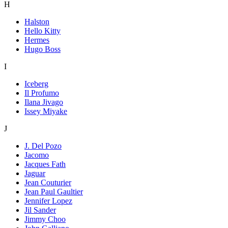
H
Halston
Hello Kitty
Hermes
Hugo Boss
I
Iceberg
Il Profumo
Ilana Jivago
Issey Miyake
J
J. Del Pozo
Jacomo
Jacques Fath
Jaguar
Jean Couturier
Jean Paul Gaultier
Jennifer Lopez
Jil Sander
Jimmy Choo