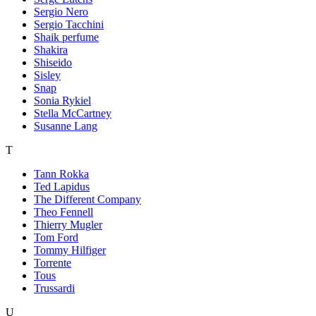
Sergio Nero
Sergio Tacchini
Shaik perfume
Shakira
Shiseido
Sisley
Snap
Sonia Rykiel
Stella McCartney
Susanne Lang
T
Tann Rokka
Ted Lapidus
The Different Company
Theo Fennell
Thierry Mugler
Tom Ford
Tommy Hilfiger
Torrente
Tous
Trussardi
U