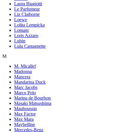
Laura Biagiotti
Le Parfumeur
Liz Claiborne
Loewe
Lolita Lempicka
Lomani
Loris Azzaro
Lubin
Lulu Castagnette
M
M. Micallef
Madonna
Mancera
Mandarina Duck
Marc Jacobs
Marco Polo
Marina de Bourbon
Masaki Matsushima
Mauboussin
Max Factor
Max Mara
Maybelline
Mercedes-Benz