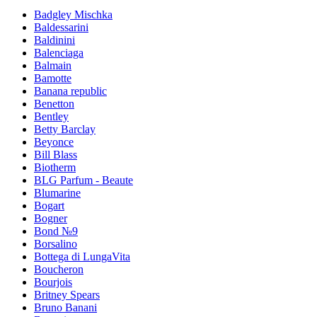
Badgley Mischka
Baldessarini
Baldinini
Balenciaga
Balmain
Bamotte
Banana republic
Benetton
Bentley
Betty Barclay
Beyonce
Bill Blass
Biotherm
BLG Parfum - Beaute
Blumarine
Bogart
Bogner
Bond №9
Borsalino
Bottega di LungaVita
Boucheron
Bourjois
Britney Spears
Bruno Banani