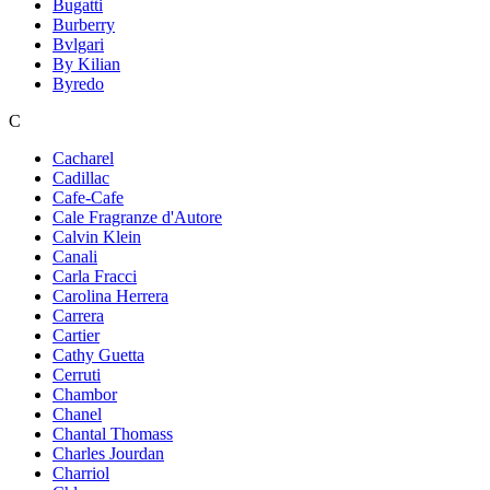
Bugatti
Burberry
Bvlgari
By Kilian
Byredo
C
Cacharel
Cadillac
Cafe-Cafe
Cale Fragranze d'Autore
Calvin Klein
Canali
Carla Fracci
Carolina Herrera
Carrera
Cartier
Cathy Guetta
Cerruti
Chambor
Chanel
Chantal Thomass
Charles Jourdan
Charriol