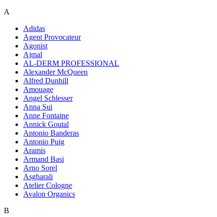
A
Adidas
Agent Provocateur
Agonist
Ajmal
AL-DERM PROFESSIONAL
Alexander McQueen
Alfred Dunhill
Amouage
Angel Schlesser
Anna Sui
Anne Fontaine
Annick Goutal
Antonio Banderas
Antonio Puig
Aramis
Armand Basi
Arno Sorel
Asgharali
Atelier Cologne
Avalon Organics
B