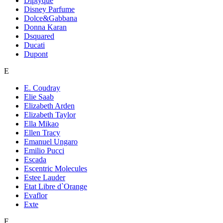
Diptyque
Disney Parfume
Dolce&Gabbana
Donna Karan
Dsquared
Ducati
Dupont
E
E. Coudray
Elie Saab
Elizabeth Arden
Elizabeth Taylor
Ella Mikao
Ellen Tracy
Emanuel Ungaro
Emilio Pucci
Escada
Escentric Molecules
Estee Lauder
Etat Libre d`Orange
Evaflor
Exte
F