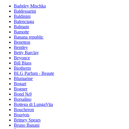
Badgley Mischka
Baldessarini
Baldinini
Balenciaga
Balmain
Bamotte
Banana republic
Benetton
Bentley
Betty Barclay
Beyonce
Bill Blass
Biotherm
BLG Parfum - Beaute
Blumarine
Bogart
Bogner
Bond №9
Borsalino
Bottega di LungaVita
Boucheron
Bourjois
Britney Spears
Bruno Banani