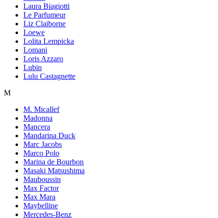
Laura Biagiotti
Le Parfumeur
Liz Claiborne
Loewe
Lolita Lempicka
Lomani
Loris Azzaro
Lubin
Lulu Castagnette
M
M. Micallef
Madonna
Mancera
Mandarina Duck
Marc Jacobs
Marco Polo
Marina de Bourbon
Masaki Matsushima
Mauboussin
Max Factor
Max Mara
Maybelline
Mercedes-Benz