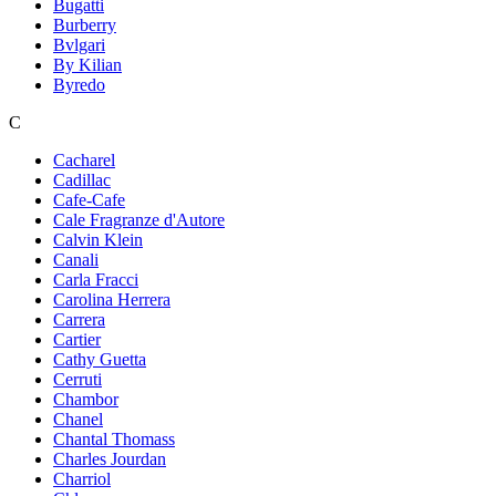
Bugatti
Burberry
Bvlgari
By Kilian
Byredo
C
Cacharel
Cadillac
Cafe-Cafe
Cale Fragranze d'Autore
Calvin Klein
Canali
Carla Fracci
Carolina Herrera
Carrera
Cartier
Cathy Guetta
Cerruti
Chambor
Chanel
Chantal Thomass
Charles Jourdan
Charriol