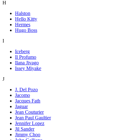
H
Halston
Hello Kitty
Hermes
Hugo Boss
I
Iceberg
Il Profumo
Ilana Jivago
Issey Miyake
J
J. Del Pozo
Jacomo
Jacques Fath
Jaguar
Jean Couturier
Jean Paul Gaultier
Jennifer Lopez
Jil Sander
Jimmy Choo