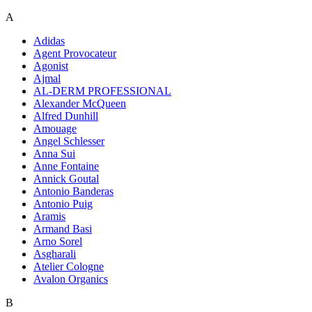
A
Adidas
Agent Provocateur
Agonist
Ajmal
AL-DERM PROFESSIONAL
Alexander McQueen
Alfred Dunhill
Amouage
Angel Schlesser
Anna Sui
Anne Fontaine
Annick Goutal
Antonio Banderas
Antonio Puig
Aramis
Armand Basi
Arno Sorel
Asgharali
Atelier Cologne
Avalon Organics
B