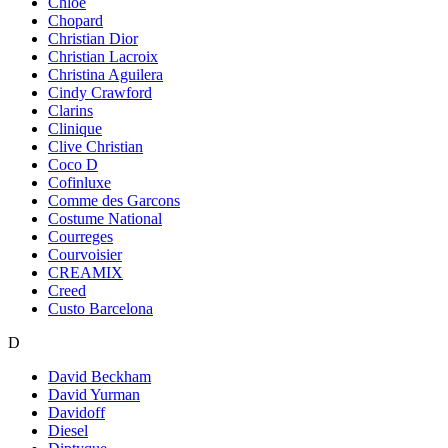
Chloe
Chopard
Christian Dior
Christian Lacroix
Christina Aguilera
Cindy Crawford
Clarins
Clinique
Clive Christian
Coco D
Cofinluxe
Comme des Garcons
Costume National
Courreges
Courvoisier
CREAMIX
Creed
Custo Barcelona
D
David Beckham
David Yurman
Davidoff
Diesel