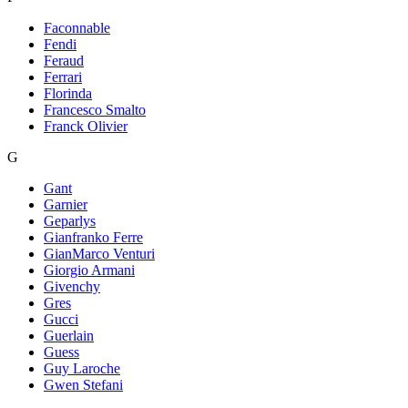
Faconnable
Fendi
Feraud
Ferrari
Florinda
Francesco Smalto
Franck Olivier
G
Gant
Garnier
Geparlys
Gianfranko Ferre
GianMarco Venturi
Giorgio Armani
Givenchy
Gres
Gucci
Guerlain
Guess
Guy Laroche
Gwen Stefani