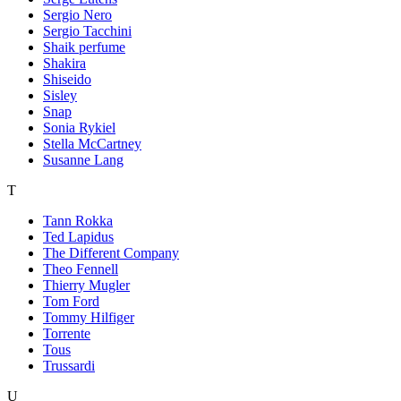
Sergio Nero
Sergio Tacchini
Shaik perfume
Shakira
Shiseido
Sisley
Snap
Sonia Rykiel
Stella McCartney
Susanne Lang
T
Tann Rokka
Ted Lapidus
The Different Company
Theo Fennell
Thierry Mugler
Tom Ford
Tommy Hilfiger
Torrente
Tous
Trussardi
U