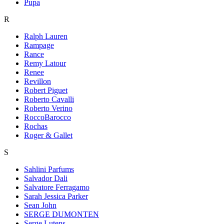
Pupa
R
Ralph Lauren
Rampage
Rance
Remy Latour
Renee
Revillon
Robert Piguet
Roberto Cavalli
Roberto Verino
RoccoBarocco
Rochas
Roger & Gallet
S
Sahlini Parfums
Salvador Dali
Salvatore Ferragamo
Sarah Jessica Parker
Sean John
SERGE DUMONTEN
Serge Lutens