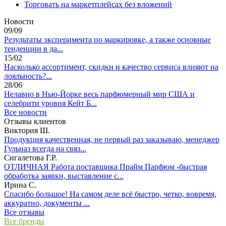
Торговать на маркетплейсах без вложений
Новости
09/09
Результаты эксперимента по маркировке, а также основные
тенденции в да...
15/02
Насколько ассортимент, скидки и качество сервиса влияют на
лояльность?...
28/06
Нелавно в Нью-Йорке весь парфюмерный мир США и
селебрити уровня Кейт Б...
Все новости
Отзывы клиентов
Виктория Ш.
Продукция качественная, не первый раз заказываю, менеджер
Гульназ всегда на связ...
Сигалетова Г.Р.
ОТЛИЧНАЯ Работа поставщика Прайм Парфюм -быстрая
обработка заявки, выставление с...
Ирина С.
Спасибо большое! На самом деле всё быстро, четко, вовремя,
аккуратно, документы ...
Все отзывы
Все бренды