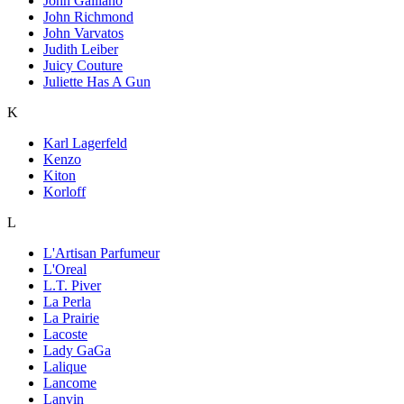
John Galliano
John Richmond
John Varvatos
Judith Leiber
Juicy Couture
Juliette Has A Gun
K
Karl Lagerfeld
Kenzo
Kiton
Korloff
L
L'Artisan Parfumeur
L'Oreal
L.T. Piver
La Perla
La Prairie
Lacoste
Lady GaGa
Lalique
Lancome
Lanvin