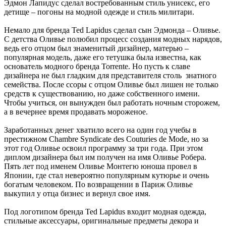
Эдмон Лапидус сделал востребованным стиль унисекс, его
детище – погоны на модной одежде и стиль милитари.
Немало для бренда Ted Lapidus сделал сын Эдмонда – Оливье.
С детства Оливье полюбил процесс создания модных нарядов,
ведь его отцом был знаменитый дизайнер, матерью –
популярная модель, даже его тетушка была известна, как
основатель модного бренда Torrente. Но пусть к славе
дизайнера не был гладким для представителя столь знатного
семейства. После ссоры с отцом Оливье был лишен не только
средств к существованию, но даже собственного имени.
Чтобы учиться, он вынужден был работать ночным сторожем,
а в вечернее время продавать мороженое.
Заработанных денег хватило всего на один год учебы в
престижном Chambre Syndicate des Couturies de Mode, но за
этот год Оливье освоил программу за три года. При этом
диплом дизайнера был им получен на имя Оливье Робера.
Пять лет под именем Оливье Монтегю юноша провел в
Японии, где стал невероятно популярным кутюрье и очень
богатым человеком. По возвращении в Париж Оливье
выкупил у отца бизнес и вернул свое имя.
Под логотипом бренда Ted Lapidus входит модная одежда,
стильные аксессуары, оригинальные предметы декора и